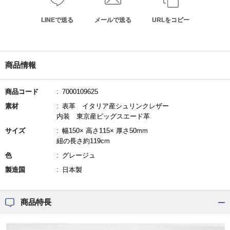
LINEで送る
メールで送る
URLをコピー
商品情報
商品コード
7000109625
素材
表革 イタリア産シュリンクレザー
内装 東京産ピッグスエード革
サイズ
幅150× 高さ115× 厚さ50mm
紐の長さ約119cm
色
グレージュ
製造国
日本製
商品特長