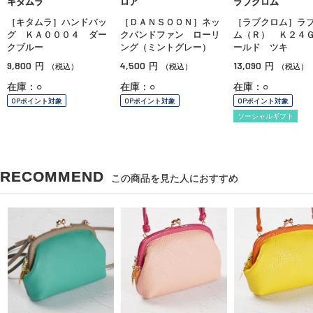
キタムラ
ロア
ラブクロム
［キタムラ］ハンドバッ
［ＤＡＮＳＯＯＮ］ネッ
［ラブクロム］ラ
グ ＫＡ０００４ ダー
クバンドファン ローリ
ム（Ｒ） Ｋ２４
クブルー
ング（ミントグレー）
ールド ツキ
9,800
4,500
13,090
円
円
円
（税込）
（税込）
（税込）
在庫：○
在庫：○
在庫：○
OPポイント対象
OPポイント対象
OPポイント対象
ソーシャルギフト
RECOMMEND
この商品を見た人におすすめ