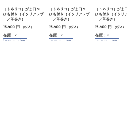
［トネリコ］がま口Ｍ
［トネリコ］がま口Ｍ
［トネリコ］が
ひも付き（イタリアレザ
ひも付き（イタリアレザ
ひも付き（イタリ
ー／革巻き）
ー／革巻き）
ー／革巻き）
15,400
15,400
15,400
円
円
円
（税込）
（税込）
（税込）
在庫：○
在庫：○
在庫：○
OPポイント対象
OPポイント対象
OPポイント対象
ご利用ガイド
よくあるご質問
お問い合わせ
オンラインショッピングに関する電話でのお問い合わせ
0120-185-550
受付時間 10:00〜18:00（休業日を除く）