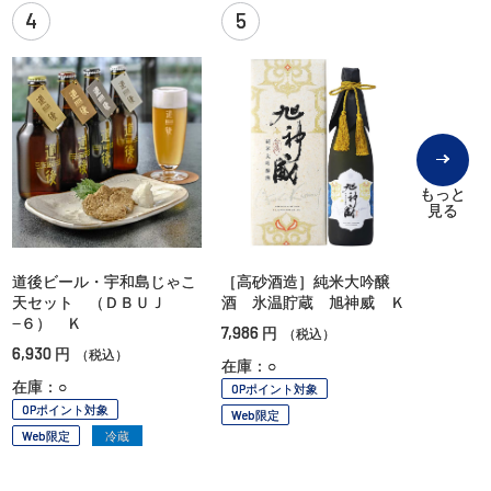
4
5
もっと
見る
道後ビール・宇和島じゃこ
［高砂酒造］純米大吟醸
天セット （ＤＢＵＪ
酒 氷温貯蔵 旭神威 Ｋ
−６） Ｋ
7,986
円
（税込）
6,930
円
（税込）
在庫：○
在庫：○
OPポイント対象
OPポイント対象
Web限定
Web限定
冷蔵