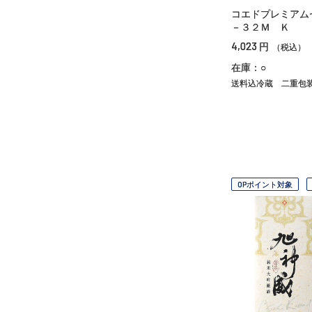
コエドプレミアム
－３２Ｍ Ｋ
4,023
円
（税込）
在庫：○
送料込冷蔵
二重包
OPポイント対象