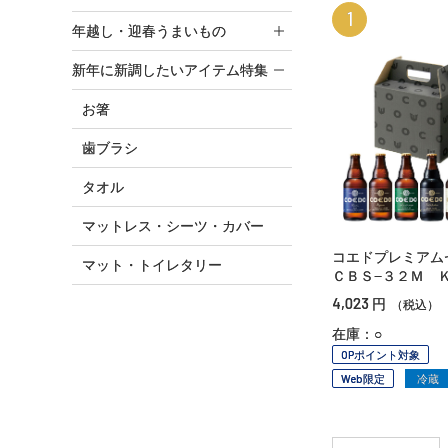
1
年越し・迎春うまいもの
新年に新調したいアイテム特集
お箸
歯ブラシ
タオル
マットレス・シーツ・カバー
コエドプレミア
マット・トイレタリー
ＣＢＳ−３２Ｍ 
4,023
円
（税込）
在庫：○
OPポイント対象
Web限定
冷蔵