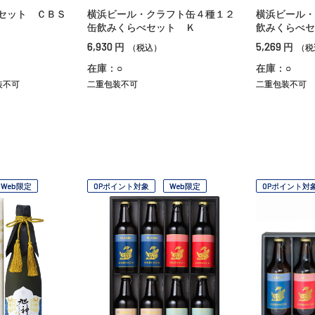
セット ＣＢＳ
横浜ビール・クラフト缶４種１２
横浜ビール・
缶飲みくらべセット Ｋ
飲みくらべセ
6,930
5,269
円
円
（税込）
（税
在庫：○
在庫：○
装不可
二重包装不可
二重包装不可
Web限定
OPポイント対象
Web限定
OPポイント対