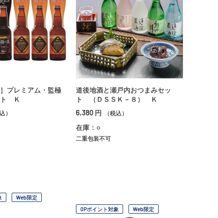
］プレミアム・監極
道後地酒と瀬戸内おつまみセッ
ト Ｋ
ト （ＤＳＳＫ－８） Ｋ
6,380
円
込）
（税込）
在庫：○
二重包装不可
象
Web限定
OPポイント対象
Web限定