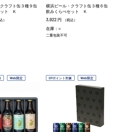
クラフト缶３種９缶
横浜ビール・クラフト缶３種６缶
ット Ｋ
飲みくらべセット Ｋ
3,922
円
込）
（税込）
在庫：○
二重包装不可
象
Web限定
OPポイント対象
Web限定