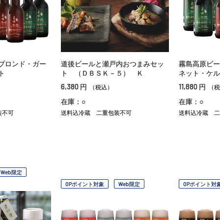
ブロンド・ガー
道後ビールと瀬戸内おつまみセッ
霧島高原ビー
ト
ト （ＤＢＳＫ－５） Ｋ
ネット・ケル
6,380
11,880
円
円
（税込）
（税
在庫：○
在庫：○
装不可
送料込冷蔵
二重包装不可
送料込冷蔵
二
Web限定
OPポイント対象
Web限定
OPポイント対