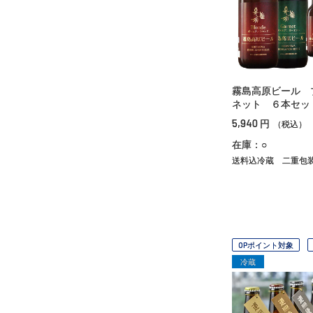
霧島高原ビール 
ネット ６本セッ
5,940
円
（税込）
在庫：○
送料込冷蔵
二重包
OPポイント対象
冷蔵