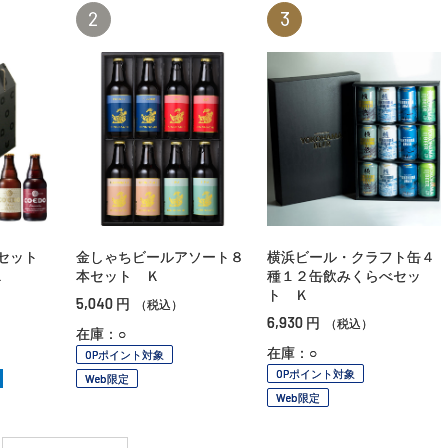
2
3
ムセット
金しゃちビールアソート８
横浜ビール・クラフト缶４
Ｋ
本セット Ｋ
種１２缶飲みくらべセッ
ト Ｋ
5,040
円
（税込）
6,930
円
（税込）
在庫：○
在庫：○
OPポイント対象
OPポイント対象
Web限定
Web限定