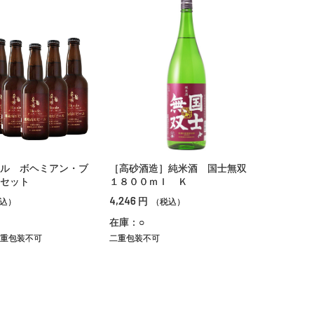
ル ボヘミアン・ブ
［高砂酒造］純米酒 国士無双
セット
１８００ｍｌ Ｋ
4,246
円
込）
（税込）
在庫：○
重包装不可
二重包装不可