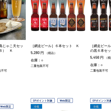
島じゃこ天セッ
［網走ビール］６本セット Ｋ
［網走ビール
６） Ｋ
の黒６本セッ
5,280
円
（税込）
5,456
円
（税
在庫：○
在庫：○
二重包装不可
装不可
二重包装不可
OPポイント対象
Web限定
OPポイント対
Web限定
冷蔵
冷蔵