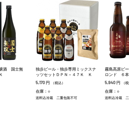
醸酒 国士無
独歩ビール・独歩専用ミックスナ
霧島高原ビー
Ｋ
ッツセットＤＰＮ－４７Ｋ Ｋ
ロンド ６本
5,170
5,940
円
円
（税込）
（税
在庫：○
在庫：○
送料込冷蔵
二重包装不可
送料込冷蔵
二