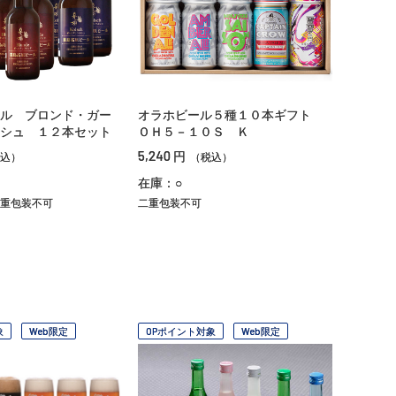
ル ブロンド・ガー
オラホビール５種１０本ギフト
シュ １２本セット
ＯＨ５－１０Ｓ Ｋ
5,240
円
込）
（税込）
在庫：○
重包装不可
二重包装不可
象
Web限定
OPポイント対象
Web限定