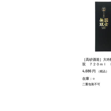
［高砂酒造］大吟
双 ７２０ｍｌ 
4,686
円
（税込）
在庫：○
二重包装不可