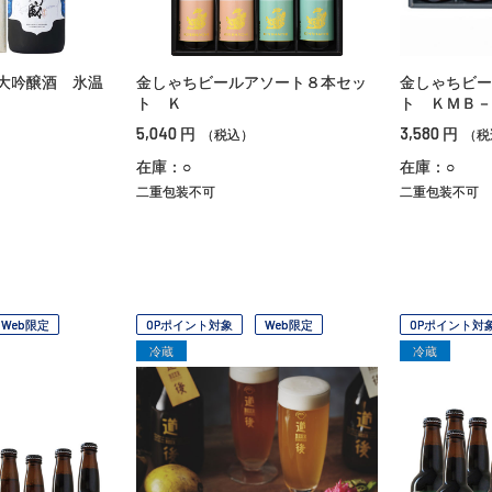
大吟醸酒 氷温
金しゃちビールアソート８本セッ
金しゃちビー
ト Ｋ
ト ＫＭＢ－
5,040
3,580
円
円
（税込）
（税
在庫：○
在庫：○
二重包装不可
二重包装不可
Web限定
OPポイント対象
Web限定
OPポイント対
冷蔵
冷蔵