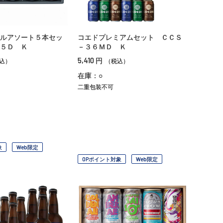
ルアソート５本セッ
コエドプレミアムセット ＣＣＳ
５Ｄ Ｋ
－３６ＭＤ Ｋ
5,410
円
込）
（税込）
在庫：○
二重包装不可
象
Web限定
OPポイント対象
Web限定