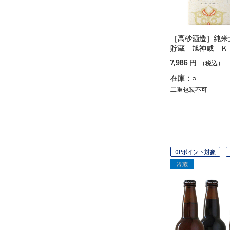
［高砂酒造］純米
貯蔵 旭神威 Ｋ
7,986
円
（税込）
在庫：○
二重包装不可
OPポイント対象
冷蔵