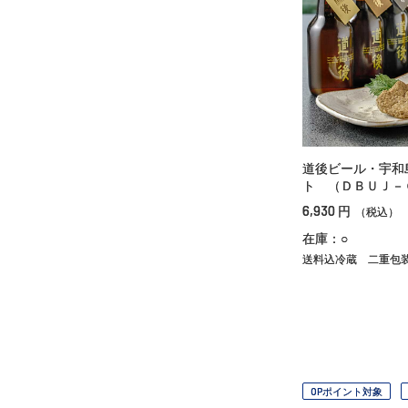
道後ビール・宇和
ト （ＤＢＵＪ－
6,930
円
（税込）
在庫：○
送料込冷蔵
二重包
OPポイント対象