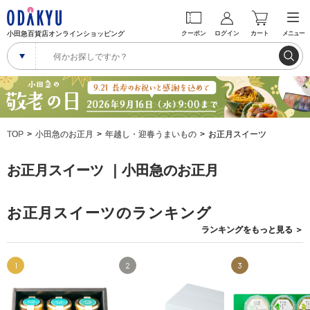
小田急百貨店オンラインショッピング
クーポン
ログイン
カート
メニュー
TOP
小田急のお正月
年越し・迎春うまいもの
お正月スイーツ
お正月スイーツ ｜小田急のお正月
お正月スイーツのランキング
ランキングを
もっと見る
＞
1
2
3