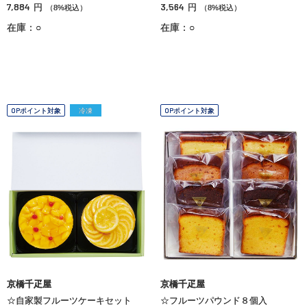
7,884
3,564
円
円
（8%税込）
（8%税込）
在庫：○
在庫：○
OPポイント対象
冷凍
OPポイント対象
京橋千疋屋
京橋千疋屋
☆自家製フルーツケーキセット
☆フルーツパウンド８個入