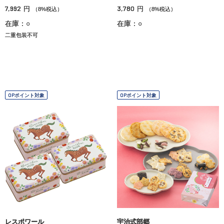
7,992
3,780
円
円
（8%税込）
（8%税込）
在庫：○
在庫：○
二重包装不可
OPポイント対象
OPポイント対象
レスポワール
宇治式部郷