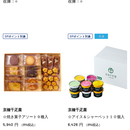
在庫：○
在庫：○
OPポイント対象
OPポイント対象
冷凍
京橋千疋屋
京橋千疋屋
☆焼き菓子アソート９種入
☆アイス＆シャーベット１０個入
5,940
6,426
円
円
（8%税込）
（8%税込）