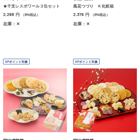
★干支レスポワール３缶セット
風花つづり Ｋ化粧箱
2,268
2,376
円
円
（8%税込）
（8%税込）
在庫：✕
在庫：✕
OPポイント対象
OPポイント対象