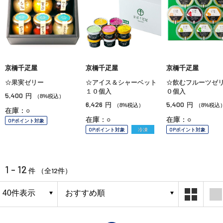
京橋千疋屋
京橋千疋屋
京橋千疋屋
☆果実ゼリー
☆アイス＆シャーベット
☆飲むフルーツゼ
１０個入
０個入
5,400
円
（8%税込）
6,426
5,400
円
円
（8%税込）
（8%税込
在庫：○
在庫：○
在庫：○
OPポイント対象
OPポイント対象
冷凍
OPポイント対象
1 - 12
12
件 （全
件）