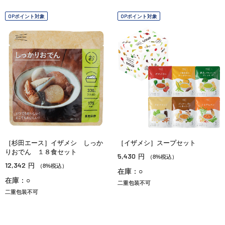
OPポイント対象
OPポイント対象
［杉田エース］イザメシ しっか
［イザメシ］スープセット
りおでん １８食セット
5,430
円
（8%税込）
12,342
円
（8%税込）
在庫：○
在庫：○
二重包装不可
二重包装不可