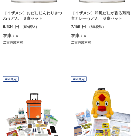
［イザメシ］おだしじんわりきつ
［イザメシ］和風だしが香る鶏南
ねうどん ６食セット
蛮カレーうどん ６食セット
6,834
7,158
円
円
（8%税込）
（8%税込）
在庫：○
在庫：○
二重包装不可
二重包装不可
Web限定
Web限定