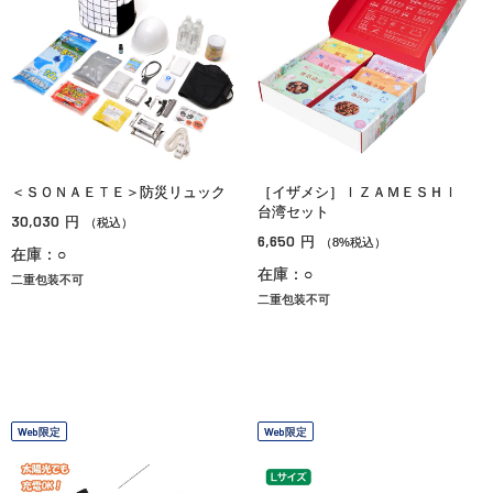
＜ＳＯＮＡＥＴＥ＞防災リュック
［イザメシ］ＩＺＡＭＥＳＨＩ
台湾セット
30,030
円
（税込）
6,650
円
（8%税込）
在庫：○
在庫：○
二重包装不可
二重包装不可
Web限定
Web限定