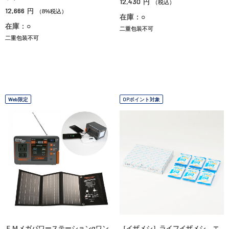
12,430
円
（税込）
12,666
円
（8%税込）
在庫：○
在庫：○
二重包装不可
二重包装不可
Web限定
OPポイント対象
ＦＭメガパワーステーションαワン
［イザメシ］ライフイザメシ エ