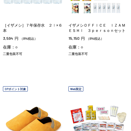
［イザメシ］７年保存水 ２ｌ×６
イザメシＯＦＦＩＣＥ ＩＺＡＭ
本
ＥＳＨＩ ３ｐｅｒｓｏｎセット
3,594
15,150
円
円
（8%税込）
（8%税込）
在庫：○
在庫：○
二重包装不可
二重包装不可
OPポイント対象
Web限定