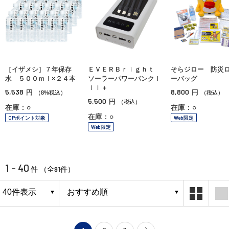
［イザメシ］７年保存
ＥＶＥＲＢｒｉｇｈｔ
そらジロー 防災
水 ５００ｍｌ×２４本
ソーラーパワーバンクＩ
ーバッグ
ＩＩ＋
5,538
8,800
円
円
（8%税込）
（税込）
5,500
円
（税込）
在庫：○
在庫：○
在庫：○
OPポイント対象
Web限定
Web限定
1 - 40
91
件 （全
件）