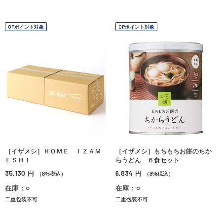
OPポイント対象
OPポイント対象
［イザメシ］ＨＯＭＥ ＩＺＡＭ
［イザメシ］もちもちお餅のちか
ＥＳＨＩ
らうどん ６食セット
35,130
6,834
円
円
（8%税込）
（8%税込）
在庫：○
在庫：○
二重包装不可
二重包装不可