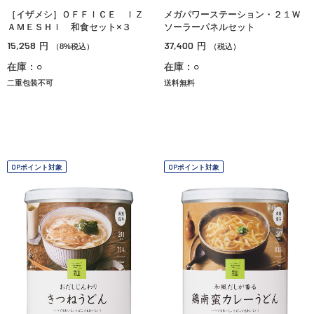
［イザメシ］ＯＦＦＩＣＥ ＩＺ
メガパワーステーション・２１Ｗ
ＡＭＥＳＨＩ 和食セット×３
ソーラーパネルセット
15,258
37,400
円
円
（8%税込）
（税込）
在庫：○
在庫：○
二重包装不可
送料無料
OPポイント対象
OPポイント対象