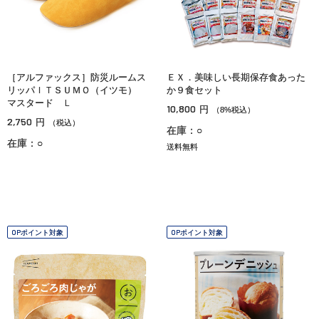
［アルファックス］防災ルームス
ＥＸ．美味しい長期保存食あった
リッパＩＴＳＵＭＯ（イツモ）
か９食セット
マスタード Ｌ
10,800
円
（8%税込）
2,750
円
（税込）
在庫：○
在庫：○
送料無料
OPポイント対象
OPポイント対象