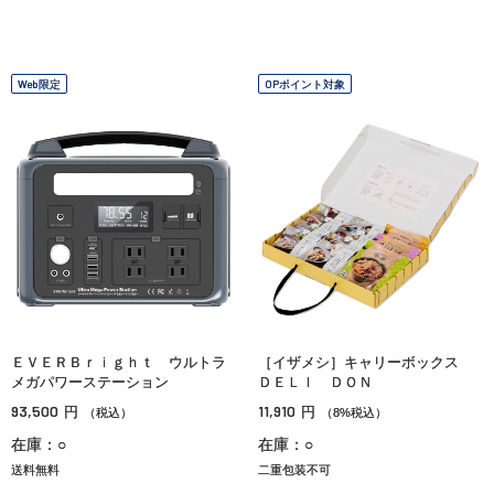
Web限定
OPポイント対象
ＥＶＥＲＢｒｉｇｈｔ ウルトラ
［イザメシ］キャリーボックス
メガパワーステーション
ＤＥＬＩ ＤＯＮ
93,500
11,910
円
円
（税込）
（8%税込）
在庫：○
在庫：○
送料無料
二重包装不可