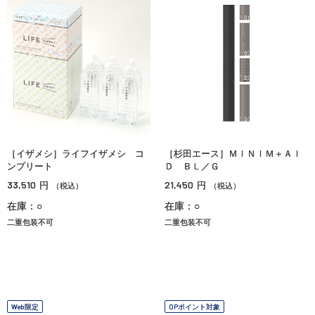
［イザメシ］ライフイザメシ コ
［杉田エース］ＭＩＮＩＭ＋ＡＩ
ンプリート
Ｄ ＢＬ／Ｇ
33,510
21,450
円
円
（税込）
（税込）
在庫：○
在庫：○
二重包装不可
二重包装不可
Web限定
OPポイント対象