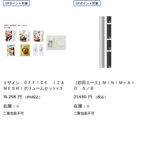
OPポイント対象
OPポイント対象
イザメシ ＯＦＦＩＣＥ ＩＺＡ
［杉田エース］ＭＩＮＩＭ＋ＡＩ
ＭＥＳＨＩボリュームセット×３
Ｄ Ｓ／Ｂ
15,258
21,450
円
円
（8%税込）
（税込）
在庫：○
在庫：○
二重包装不可
二重包装不可