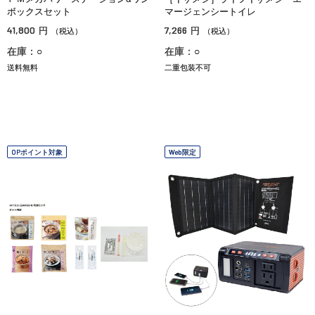
ボックスセット
マージェンシートイレ
41,800
7,266
円
円
（税込）
（税込）
在庫：○
在庫：○
送料無料
二重包装不可
OPポイント対象
Web限定