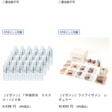
二重包装不可
二重包装不可
OPポイント対象
OPポイント対象
［イザメシ］７年保存水 ５００
［イザメシ］ライフイザメシ レ
ｍｌ×２４本
ギュラー
5,538
10,830
円
円
（8%税込）
（8%税込）