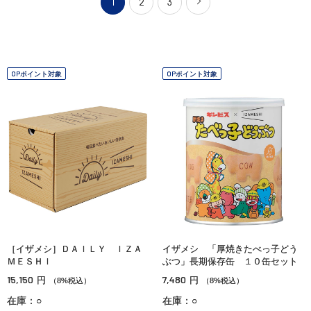
1
2
3
OPポイント対象
OPポイント対象
［イザメシ］ＤＡＩＬＹ ＩＺＡ
イザメシ 「厚焼きたべっ子どう
ＭＥＳＨＩ
ぶつ」長期保存缶 １０缶セット
15,150
7,480
円
円
（8%税込）
（8%税込）
在庫：○
在庫：○