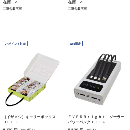
在庫：○
在庫：○
二重包装不可
二重包装不可
OPポイント対象
Web限定
［イザメシ］キャリーボックス
ＥＶＥＲＢｒｉｇｈｔ ソーラー
ＤＥＬＩ
パワーバンクＩＩＩ＋
8,130
5,500
円
円
（8%税込）
（税込）