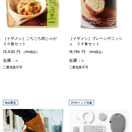
［イザメシ］ごろごろ肉じゃが
［イザメシ］プレーンデニッシ
２０食セット
ュ ２４食セット
13,530
19,794
円
円
（8%税込）
（8%税込）
在庫：○
在庫：○
二重包装不可
二重包装不可
Web限定
OPポイント対象