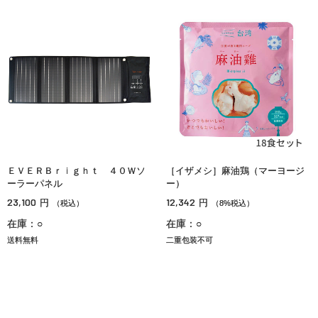
ＥＶＥＲＢｒｉｇｈｔ ４０Ｗソ
［イザメシ］麻油鶏（マーヨージ
ーラーパネル
ー）
23,100
12,342
円
円
（税込）
（8%税込）
在庫：○
在庫：○
送料無料
二重包装不可