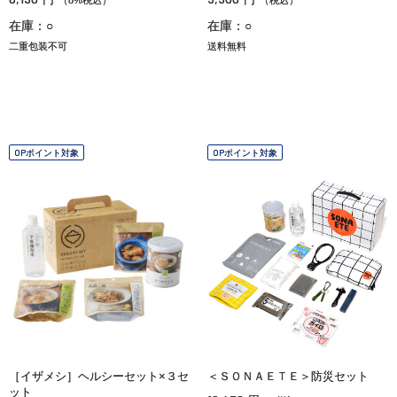
在庫：○
在庫：○
二重包装不可
送料無料
OPポイント対象
OPポイント対象
［イザメシ］ヘルシーセット×３セ
＜ＳＯＮＡＥＴＥ＞防災セット
ット