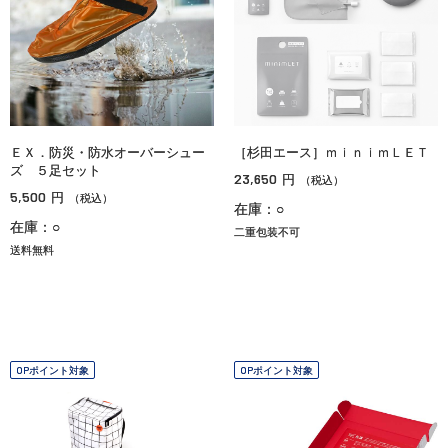
ＥＸ．防災・防水オーバーシュー
［杉田エース］ｍｉｎｉｍＬＥＴ
ズ ５足セット
23,650
円
（税込）
5,500
円
（税込）
在庫：○
在庫：○
二重包装不可
送料無料
OPポイント対象
OPポイント対象