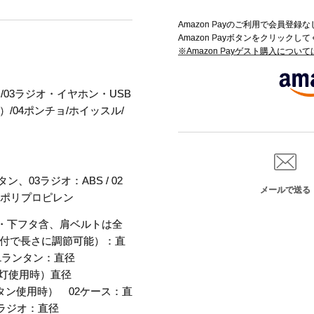
Amazon Payのご利用で会員登
Amazon Payボタンをクリックし
※Amazon Payゲスト購入につい
ス/03ラジオ・イヤホン・USB
/04ポンチョ/ホイッスル/
、03ラジオ：ABS / 02
メールで送る
：ポリプロピレン
・下フタ含、肩ベルトは全
クル付で長さに調節可能）：直
 01ランタン：直径
中電灯使用時）直径
ランタン使用時） 02ケース：直
03ラジオ：直径