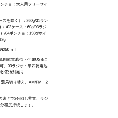
04ポンチョ：大人用フリーサイ
を除く）：260g/01ラン
）/02ケース：60g/03ラジ
）/04ポンチョ：198g/ホイ
3g
250ｍｌ
単四乾電池×1・付属USBに
可、03ラジオ：単四乾電池
※乾電池別売り
 選局切り替え、AM/FM 2
分の速さで3分回し蓄電、ラジ
0分程度持続します。