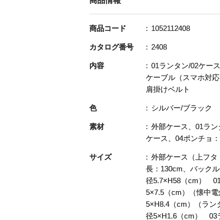
商品情報
商品コード
1052112408
カタログ番号
2408
内容
01ランタン/02ケー
ケーブル（スマホ対応）
肩掛けベルト
色
シルバー/ブラック
素材
外部ケース、01ランタン
ケース、04ポンチョ
サイズ
外部ケース（上フタ
長：130cm、バッ
径5.7×H58（cm）
5×7.5（cm）（懐
5×H8.4（cm）（
径5×H1.6（cm） 