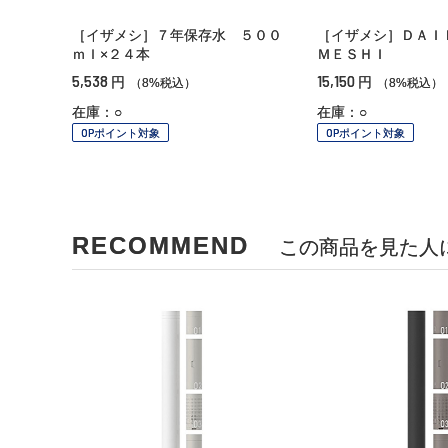
［イザメシ］７年保存水 ５００
［イザメシ］ＤＡＩ
ｍｌ×２４本
ＭＥＳＨＩ
5,538
15,150
円
円
（8%税込）
（8%税込）
在庫：○
在庫：○
OPポイント対象
OPポイント対象
RECOMMEND
この商品を見た人