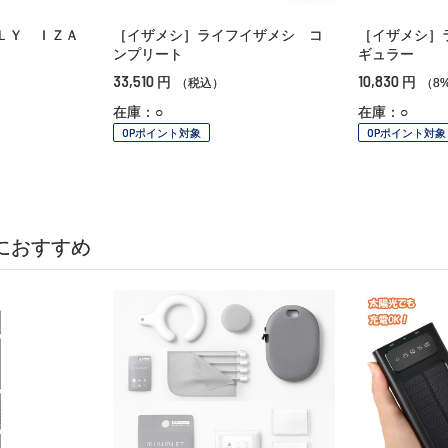
ＬＹ ＩＺＡ
［イザメシ］ライフイザメシ コ
［イザメシ］
ンプリート
ギュラー
33,510
10,830
円
円
（税込）
（8
在庫：○
在庫：○
OPポイント対象
OPポイント対象
におすすめ