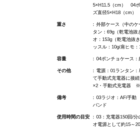
5×H11.5（cm） 
ズ直径5×H18（cm）
重さ
外部ケース（中のケース
タン：69g（乾電池抜き
オ：153g（乾電池抜き
ッスル：10g/肩ヒモ：1
容量
04ポンチョケース：約
その他
電源：01ランタン：
て手動式充電器に接続
×2・手動式充電器 
備考
03ラジオ：AF/手動
バンド
使用時間の目安
03：充電器150回/
オ電源として約15～2