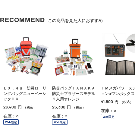
RECOMMEND
この商品を見た人におすすめ
ＥＸ．４８ 防災ローリ
防災バッグＴＡＮＡＫＡ
ＦＭメガパワース
ングバッグニューベーシ
防災士ブラザーズモデル
ョンαワンボックス
ックＤＸ
２人用オレンジ
41,800
円
（税込）
26,400
25,300
円
円
（税込）
（税込）
在庫：○
在庫：○
在庫：○
Web限定
Web限定
Web限定