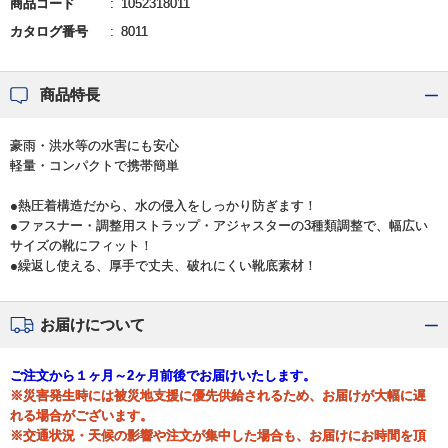
商品コード
1052318011
カタログ番号
8011
商品特長
豪雨・洪水等の水害にも安心
軽量・コンパクトで携帯簡単
●熱圧着構造だから、水の侵入をしっかり防ぎます！
●ファスナー・調整用ストラップ・アジャスターの3種類調整で、幅広い
サイズの靴にフィット！
●繰返し使える、厚手で丈夫、破れにくい靴底素材！
お届けについて
ご注文から１ヶ月～2ヶ月前後でお届けいたします。
※災害発生時には被災地支援に優先供給されるため、お届けが大幅に遅
れる場合がございます。
※交通状況・天候の影響や注文が集中した場合も、お届けにお時間を頂