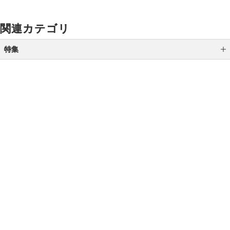
関連カテゴリ
特集
メオカミュゼ予約販売会
初夏を楽しむ涼味・涼菓
家飲み特集
ご利用ガイド
よくあるご質問
お問い合わせ
ジェントルマンズクローゼット革雑貨
オンラインショッピングに関する電話でのお問い合わせ
夏のグルメ＆スイーツ
0120-185-550
マンゴー＆さくらんぼ特集
受付時間 10:00〜18:00（休業日を除く）
小田急の父の日（魔王）
土用の丑の日 うなぎ特集
小田急百貨店オンラインショッピング
ファッションマスク数量限定販売