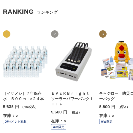
RANKING
ランキング
1
2
3
［イザメシ］７年保存
ＥＶＥＲＢｒｉｇｈｔ
そらジロー 防災
水 ５００ｍｌ×２４本
ソーラーパワーバンクＩ
ーバッグ
ＩＩ＋
5,538
8,800
円
円
（8%税込）
（税込）
5,500
円
（税込）
在庫：○
在庫：○
在庫：○
OPポイント対象
Web限定
Web限定