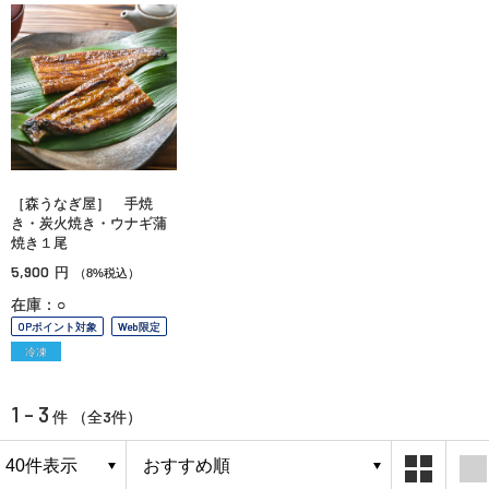
［森うなぎ屋］ 手焼
き・炭火焼き・ウナギ蒲
焼き１尾
5,900
円
（8%税込）
在庫：○
OPポイント対象
Web限定
冷凍
1 - 3
3
件 （全
件）