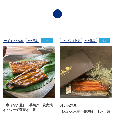
1
OPポイント対象
Web限定
冷凍
OPポイント対象
Web限定
冷凍
［森うなぎ屋］ 手焼き・炭火焼
れいわ水産
き・ウナギ蒲焼き１尾
［れいわ水産］美陵鰻 １尾（蒲