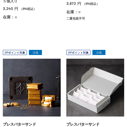
５個入り
3,672
円
（8%税込）
3,240
円
（8%税込）
在庫：○
在庫：○
二重包装不可
OPポイント対象
冷蔵
OPポイント対象
冷蔵
プレスバターサンド
プレスバターサンド