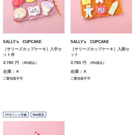
SALLY's CUPCAKE
SALLY's CUPCAKE
［サリーズカップケーキ］入学セ
［サリーズカップケーキ］入園セ
ット赤
ット
3,780
3,780
円
円
（8%税込）
（8%税込）
在庫：✕
在庫：✕
二重包装不可
二重包装不可
OPポイント対象
Web限定