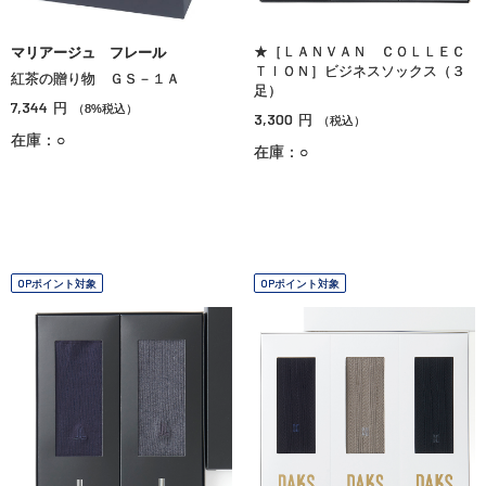
★［ＬＡＮＶＡＮ ＣＯＬＬＥＣ
マリアージュ フレール
ＴＩＯＮ］ビジネスソックス（３
紅茶の贈り物 ＧＳ－１Ａ
足）
7,344
円
（8%税込）
3,300
円
（税込）
在庫：○
在庫：○
OPポイント対象
OPポイント対象