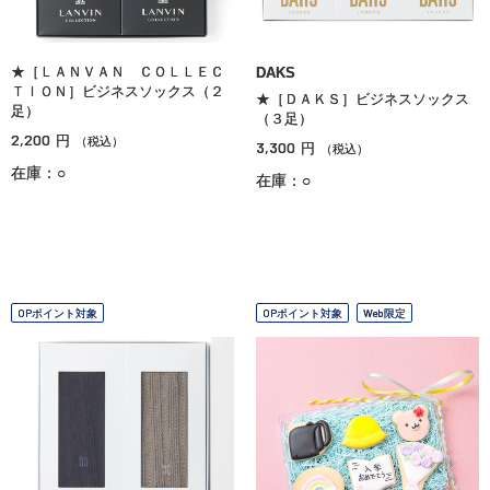
★［ＬＡＮＶＡＮ ＣＯＬＬＥＣ
DAKS
ＴＩＯＮ］ビジネスソックス（２
★［ＤＡＫＳ］ビジネスソックス
足）
（３足）
2,200
円
（税込）
3,300
円
（税込）
在庫：○
在庫：○
OPポイント対象
OPポイント対象
Web限定