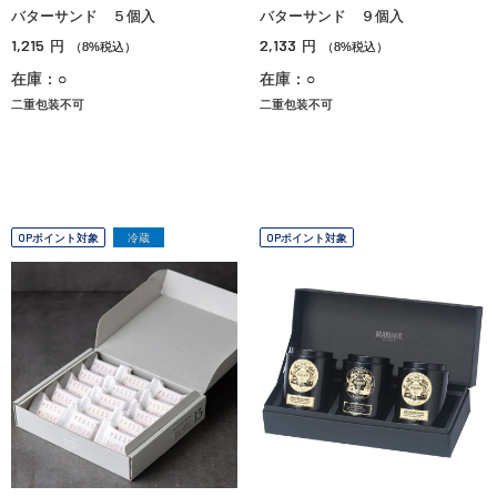
バターサンド ５個入
バターサンド ９個入
1,215
2,133
円
円
（8%税込）
（8%税込）
在庫：○
在庫：○
二重包装不可
二重包装不可
OPポイント対象
冷蔵
OPポイント対象