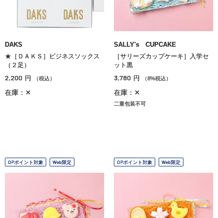
DAKS
SALLY's CUPCAKE
★［ＤＡＫＳ］ビジネスソックス
［サリーズカップケーキ］入学セ
（２足）
ット黒
2,200
3,780
円
円
（税込）
（8%税込）
在庫：✕
在庫：✕
二重包装不可
OPポイント対象
Web限定
OPポイント対象
Web限定