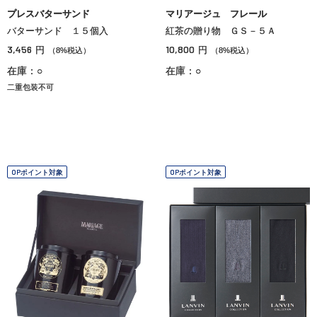
プレスバターサンド
マリアージュ フレール
バターサンド １５個入
紅茶の贈り物 ＧＳ－５Ａ
3,456
10,800
円
円
（8%税込）
（8%税込）
在庫：○
在庫：○
二重包装不可
OPポイント対象
OPポイント対象