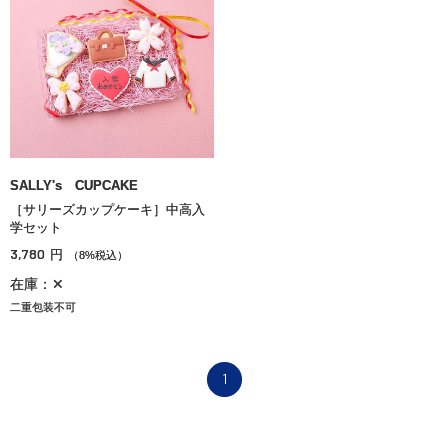
SALLY's CUPCAKE
［サリーズカップケーキ］中高入
学セット
3,780
円
（8%税込）
在庫：✕
二重包装不可
1