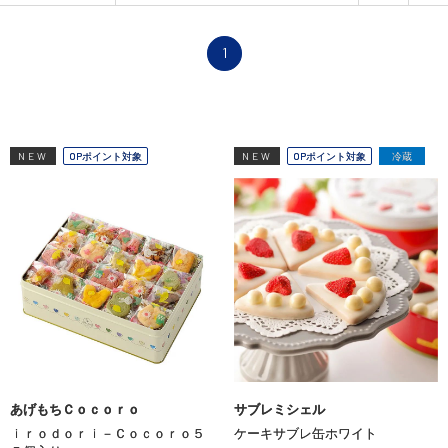
1
NEW
OPポイント対象
NEW
OPポイント対象
冷蔵
あげもちＣｏｃｏｒｏ
サブレミシェル
ｉｒｏｄｏｒｉ－Ｃｏｃｏｒｏ５
ケーキサブレ缶ホワイト