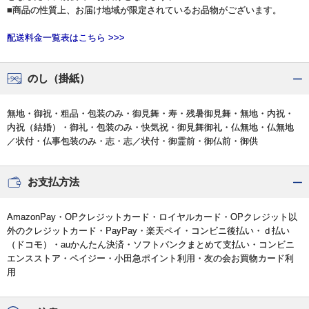
■商品の性質上、お届け地域が限定されているお品物がございます。
配送料金一覧表はこちら >>>
のし（掛紙）
無地・御祝・粗品・包装のみ・御見舞・寿・残暑御見舞・無地・内祝・
内祝（結婚）・御礼・包装のみ・快気祝・御見舞御礼・仏無地・仏無地
／状付・仏事包装のみ・志・志／状付・御霊前・御仏前・御供
お支払方法
AmazonPay・OPクレジットカード・ロイヤルカード・OPクレジット以
外のクレジットカード・PayPay・楽天ペイ・コンビニ後払い・ｄ払い
（ドコモ）・auかんたん決済・ソフトバンクまとめて支払い・コンビニ
エンスストア・ペイジー・小田急ポイント利用・友の会お買物カード利
用