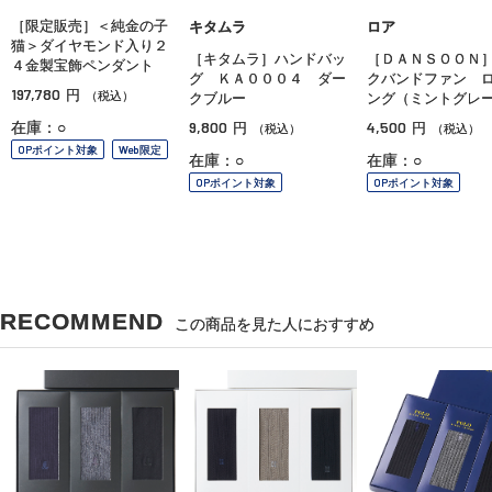
［限定販売］＜純金の子
キタムラ
ロア
猫＞ダイヤモンド入り２
［キタムラ］ハンドバッ
［ＤＡＮＳＯＯＮ
４金製宝飾ペンダント
グ ＫＡ０００４ ダー
クバンドファン 
197,780
円
（税込）
クブルー
ング（ミントグレ
9,800
4,500
在庫：○
円
円
（税込）
（税込）
OPポイント対象
Web限定
在庫：○
在庫：○
OPポイント対象
OPポイント対象
RECOMMEND
この商品を見た人におすすめ