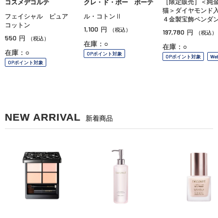
［限定販売］＜純
コスメデコルテ
クレ・ド・ポー ボーテ
猫＞ダイヤモンド
フェイシャル ピュア
ル・コトンⅡ
４金製宝飾ペンダ
コットン
1,100
円
（税込）
197,780
円
（税込）
550
円
（税込）
在庫：○
在庫：○
在庫：○
OPポイント対象
OPポイント対象
We
OPポイント対象
NEW ARRIVAL
新着商品