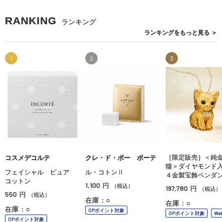
RANKING
ランキング
ランキングを
もっと見る
＞
1
2
3
［限定販売］＜純
コスメデコルテ
クレ・ド・ポー ボーテ
猫＞ダイヤモンド
フェイシャル ピュア
ル・コトンⅡ
４金製宝飾ペンダ
コットン
1,100
円
（税込）
197,780
円
（税込）
550
円
（税込）
在庫：○
在庫：○
在庫：○
OPポイント対象
OPポイント対象
We
OPポイント対象