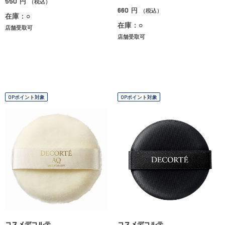
550
円
（税込）
660
円
（税込）
在庫：○
在庫：○
店舗受取可
店舗受取可
OPポイント対象
OPポイント対象
コスメデコルテ
コスメデコルテ