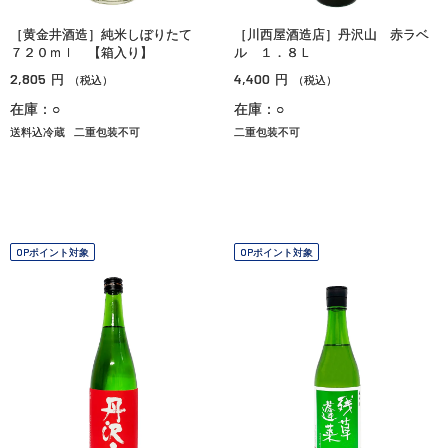
［黄金井酒造］純米しぼりたて
［川西屋酒造店］丹沢山 赤ラベ
７２０ｍｌ 【箱入り】
ル １．８Ｌ
2,805
4,400
円
円
（税込）
（税込）
在庫：○
在庫：○
送料込冷蔵
二重包装不可
二重包装不可
OPポイント対象
OPポイント対象