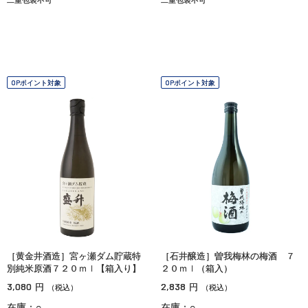
OPポイント対象
OPポイント対象
［黄金井酒造］宮ヶ瀬ダム貯蔵特
［石井醸造］曽我梅林の梅酒 ７
別純米原酒７２０ｍｌ【箱入り】
２０ｍｌ（箱入）
3,080
2,838
円
円
（税込）
（税込）
在庫：○
在庫：○