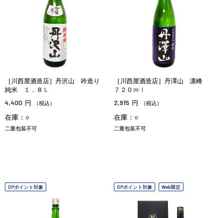
［川西屋酒造店］丹沢山 吟造り
［川西屋酒造店］丹澤山 凛峰
純米 １．８Ｌ
７２０ｍｌ
4,400
2,915
円
円
（税込）
（税込）
在庫：○
在庫：○
二重包装不可
二重包装不可
OPポイント対象
OPポイント対象
Web限定