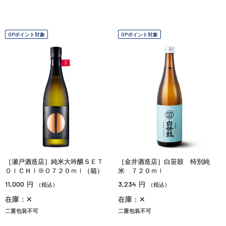
OPポイント対象
OPポイント対象
［瀬戸酒造店］純米大吟醸ＳＥＴ
［金井酒造店］白笹鼓 特別純
ＯＩＣＨＩ※Ｏ７２０ｍｌ（箱）
米 ７２０ｍｌ
11,000
3,234
円
円
（税込）
（税込）
在庫：✕
在庫：✕
二重包装不可
二重包装不可