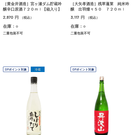
［黄金井酒造］宮ヶ瀬ダム貯蔵吟
［大矢孝酒造］残草蓬莱 純米吟
醸辛口原酒７２０ｍｌ【箱入り】
醸 出羽燦々５０ ７２０ｍｌ
2,970
3,117
円
円
（税込）
（税込）
在庫：○
在庫：○
二重包装不可
二重包装不可
OPポイント対象
冷蔵
OPポイント対象