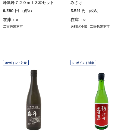
峰凛峰７２０ｍｌ３本セット
みさけ
6,380
3,591
円
円
（税込）
（税込）
在庫：○
在庫：○
二重包装不可
送料込冷蔵
二重包装不可
OPポイント対象
OPポイント対象