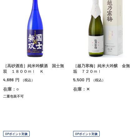
［高砂酒造］純米吟醸酒 国士無
［越乃寒梅］純米大吟醸 金無
双 １８００ｍｌ Ｋ
垢 ７２０ｍｌ
4,686
5,500
円
円
（税込）
（税込）
在庫：○
在庫：✕
二重包装不可
OPポイント対象
OPポイント対象