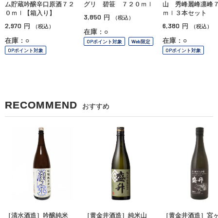
ム貯蔵吟醸辛口原酒７２
グリ 碧笹 ７２０ｍｌ
山 秀峰麗峰凛峰
０ｍｌ【箱入り】
ｍｌ３本セット
3,850
円
（税込）
2,970
6,380
円
円
（税込）
（税込）
在庫：○
在庫：○
在庫：○
OPポイント対象
Web限定
OPポイント対象
OPポイント対象
RECOMMEND
おすすめ
［清水酒造］吟醸純米
［黄金井酒造］純米山
［黄金井酒造］宮