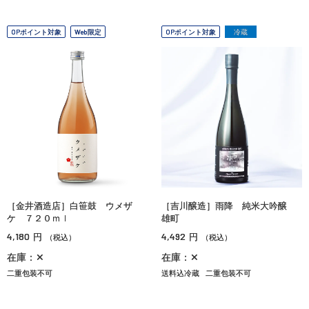
OPポイント対象
Web限定
OPポイント対象
冷蔵
［金井酒造店］白笹鼓 ウメザ
［吉川醸造］雨降 純米大吟醸
ケ ７２０ｍｌ
雄町
4,180
4,492
円
円
（税込）
（税込）
在庫：✕
在庫：✕
二重包装不可
送料込冷蔵
二重包装不可