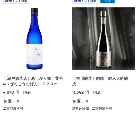
OPポイント対象
OPポイント対象
冷蔵
［瀬戸酒造店］あしがり郷 零号
［吉川醸造］雨降 純米大吟醸
∞（ぜろごうむげん）７２０ｍｌ
成
4,070
11,342
円
円
（税込）
（税込）
在庫：✕
在庫：✕
二重包装不可
送料込冷蔵
二重包装不可