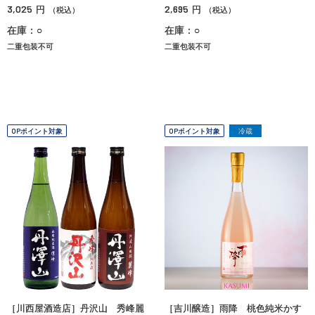
3,025
2,695
円
円
（税込）
（税込）
在庫：○
在庫：○
二重包装不可
二重包装不可
OPポイント対象
OPポイント対象
冷蔵
［川西屋酒造店］丹沢山 秀峰麗
［吉川醸造］雨降 桃色純米かす