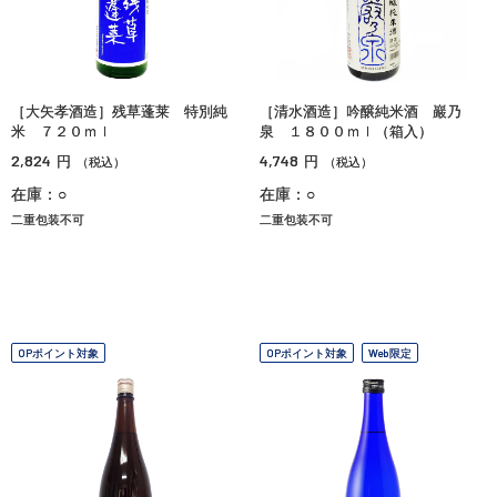
［大矢孝酒造］残草蓬莱 特別純
［清水酒造］吟醸純米酒 巖乃
米 ７２０ｍｌ
泉 １８００ｍｌ（箱入）
2,824
4,748
円
円
（税込）
（税込）
在庫：○
在庫：○
二重包装不可
二重包装不可
OPポイント対象
OPポイント対象
Web限定