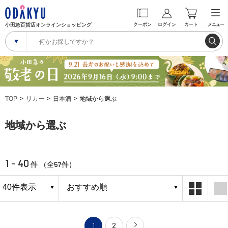
小田急百貨店オンラインショッピング
クーポン
ログイン
カート
メニュー
TOP
リカー
日本酒
地域から選ぶ
地域から選ぶ
1 - 40
57
件 （全
件）
1
2