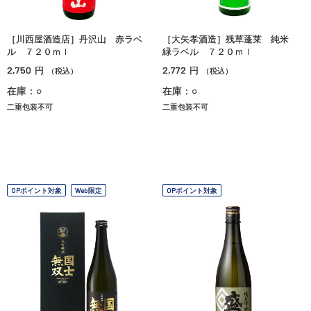
［川西屋酒造店］丹沢山 赤ラベ
［大矢孝酒造］残草蓬莱 純米
ル ７２０ｍｌ
緑ラベル ７２０ｍｌ
2,750
2,772
円
円
（税込）
（税込）
在庫：○
在庫：○
二重包装不可
二重包装不可
OPポイント対象
Web限定
OPポイント対象