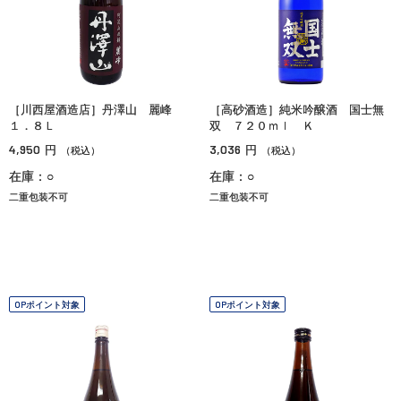
［川西屋酒造店］丹澤山 麗峰
［高砂酒造］純米吟醸酒 国士無
１．８Ｌ
双 ７２０ｍｌ Ｋ
4,950
3,036
円
円
（税込）
（税込）
在庫：○
在庫：○
二重包装不可
二重包装不可
OPポイント対象
OPポイント対象