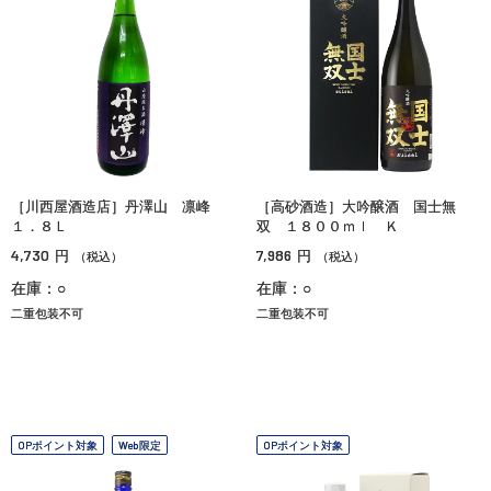
［川西屋酒造店］丹澤山 凛峰
［高砂酒造］大吟醸酒 国士無
１．８Ｌ
双 １８００ｍｌ Ｋ
4,730
7,986
円
円
（税込）
（税込）
在庫：○
在庫：○
二重包装不可
二重包装不可
OPポイント対象
Web限定
OPポイント対象