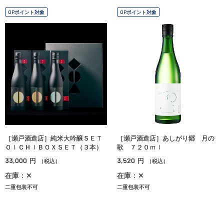
OPポイント対象
OPポイント対象
［瀬戸酒造店］純米大吟醸ＳＥＴ
［瀬戸酒造店］あしがり郷 月の
ＯＩＣＨＩＢＯＸＳＥＴ（３本）
歌 ７２０ｍｌ
33,000
3,520
円
円
（税込）
（税込）
在庫：✕
在庫：✕
二重包装不可
二重包装不可