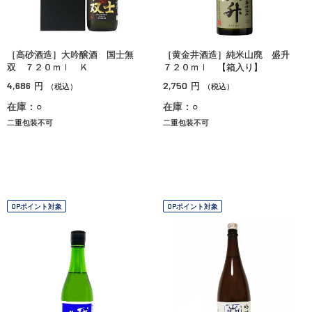
［高砂酒造］大吟醸酒 国士無
［黄金井酒造］純米山廃 盛升
双 ７２０ｍｌ Ｋ
７２０ｍｌ 【箱入り】
4,686
2,750
円
円
（税込）
（税込）
在庫：○
在庫：○
二重包装不可
二重包装不可
OPポイント対象
OPポイント対象