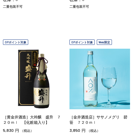
二重包装不可
二重包装不可
OPポイント対象
OPポイント対象
Web限定
［黄金井酒造］大吟醸 盛升 ７
［金井酒造店］ササノメグリ 碧
２０ｍｌ 【化粧箱入り】
笹 ７２０ｍｌ
5,830
3,850
円
円
（税込）
（税込）