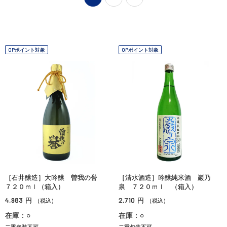
OPポイント対象
OPポイント対象
［石井醸造］大吟醸 曽我の誉
［清水酒造］吟醸純米酒 巖乃
７２０ｍｌ（箱入）
泉 ７２０ｍｌ （箱入）
4,983
2,710
円
円
（税込）
（税込）
在庫：○
在庫：○
二重包装不可
二重包装不可