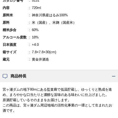
カタログ番号
5131
内容
720ml
原料米
神奈川県産はるみ100%
原料
米（国産）、米麹（国産米）
精米歩合
60%
アルコール度数
18%
日本酒度
+4.0
箱サイズ
7.8×7.8×30(cm)
蔵元
黄金井酒造
商品特長
宮ヶ瀬ダムの地下80mにある監査廊で低温貯蔵し、ゆっくりと熟成を進
め、まろやかな口当たりと濃醇な旨味のある味わいに仕上げました。
原酒貯蔵しているそのままをお届けします。
この商品は、宮ヶ瀬ダム周辺地域の活性化事業の一環として生まれたお
酒です。