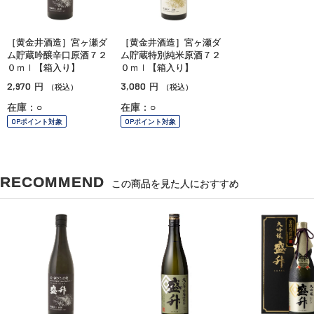
［黄金井酒造］宮ヶ瀬ダ
［黄金井酒造］宮ヶ瀬ダ
ム貯蔵吟醸辛口原酒７２
ム貯蔵特別純米原酒７２
０ｍｌ【箱入り】
０ｍｌ【箱入り】
2,970
3,080
円
円
（税込）
（税込）
在庫：○
在庫：○
OPポイント対象
OPポイント対象
RECOMMEND
この商品を見た人におすすめ