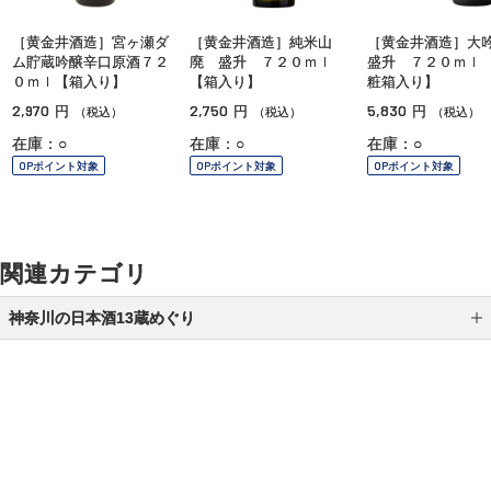
［黄金井酒造］宮ヶ瀬ダ
［黄金井酒造］純米山
［黄金井酒造］
ム貯蔵吟醸辛口原酒７２
廃 盛升 ７２０ｍｌ
盛升 ７２０ｍｌ
０ｍｌ【箱入り】
【箱入り】
粧箱入り】
2,970
2,750
5,830
円
円
円
（税込）
（税込）
（税込）
在庫：○
在庫：○
在庫：○
OPポイント対象
OPポイント対象
OPポイント対象
関連カテゴリ
神奈川の日本酒13蔵めぐり
瀬戸酒造店
大矢孝酒造
熊澤酒造
ご利用ガイド
よくあるご質問
お問い合わせ
黄金井酒造