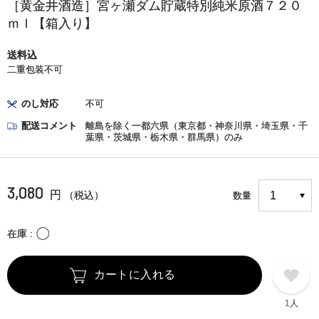
［黄金井酒造］宮ヶ瀬ダム貯蔵特別純米原酒７２０
ｍｌ【箱入り】
送料込
二重包装不可
のし対応
不可
配送コメント
離島を除く一都六県（東京都・神奈川県・埼玉県・千
葉県・茨城県・栃木県・群馬県）のみ
3,080
円
（税込）
数量
〇
在庫
カートに入れる
1人