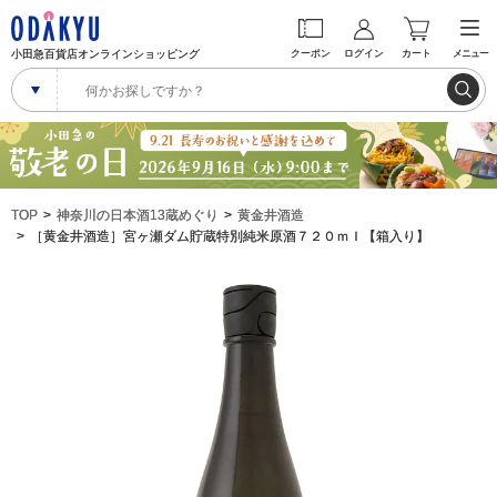
小田急百貨店オンラインショッピング
クーポン
ログイン
カート
メニュー
TOP
神奈川の日本酒13蔵めぐり
黄金井酒造
［黄金井酒造］宮ヶ瀬ダム貯蔵特別純米原酒７２０ｍｌ【箱入り】