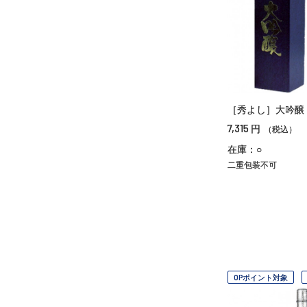
［秀よし］大吟醸
7,315
円
（税込）
在庫：○
二重包装不可
OPポイント対象