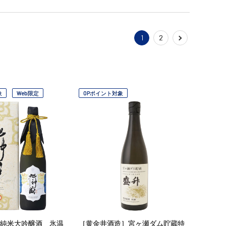
1
2
象
Web限定
OPポイント対象
純米大吟醸酒 氷温
［黄金井酒造］宮ヶ瀬ダム貯蔵特