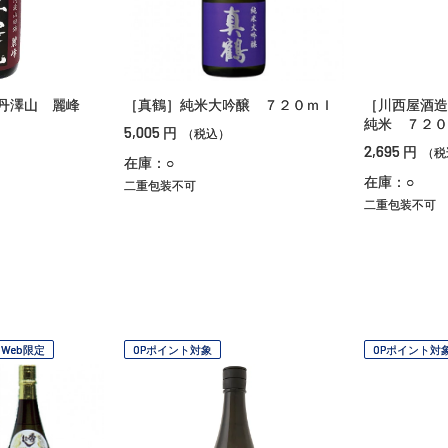
］丹澤山 麗峰
［真鶴］純米大吟醸 ７２０ｍｌ
［川西屋酒造
純米 ７２０
5,005
円
（税込）
2,695
円
（税
在庫：○
在庫：○
二重包装不可
二重包装不可
Web限定
OPポイント対象
OPポイント対