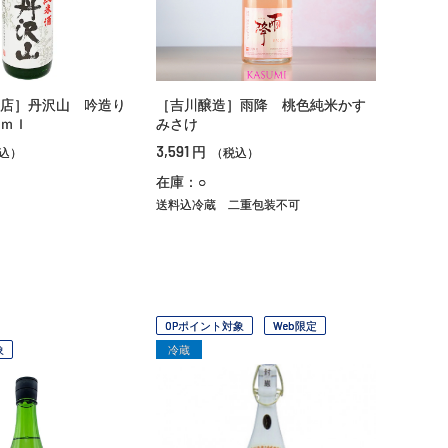
店］丹沢山 吟造り
［吉川醸造］雨降 桃色純米かす
ｍｌ
みさけ
3,591
円
込）
（税込）
在庫：○
送料込冷蔵
二重包装不可
OPポイント対象
Web限定
象
冷蔵