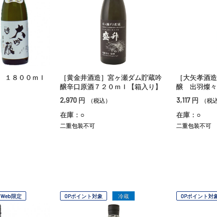
 １８００ｍｌ
［黄金井酒造］宮ヶ瀬ダム貯蔵吟
［大矢孝酒造
醸辛口原酒７２０ｍｌ【箱入り】
醸 出羽燦々
2,970
3,117
円
円
（税込）
（税
在庫：○
在庫：○
二重包装不可
二重包装不可
Web限定
OPポイント対象
冷蔵
OPポイント対