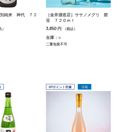
別純米 神代 ７２
［金井酒造店］ササノメグリ 碧
笹 ７２０ｍｌ
3,850
円
込）
（税込）
在庫：○
二重包装不可
象
OPポイント対象
冷蔵