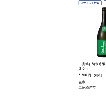
OPポイント対象
［真鶴］純米吟醸
２０ｍｌ
3,300
円
（税込）
在庫：○
二重包装不可