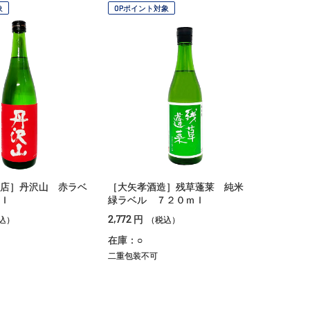
象
OPポイント対象
店］丹沢山 赤ラベ
［大矢孝酒造］残草蓬莱 純米
ｌ
緑ラベル ７２０ｍｌ
2,772
円
込）
（税込）
在庫：○
二重包装不可