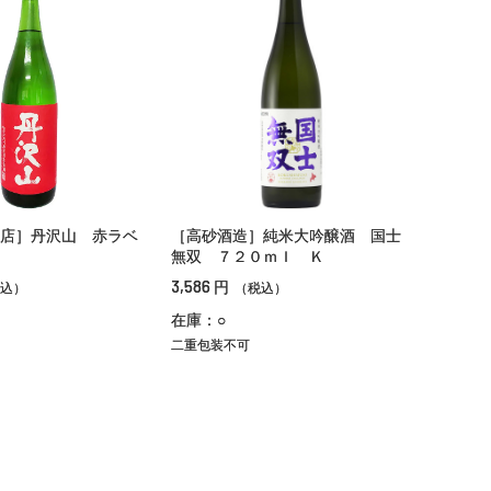
店］丹沢山 赤ラベ
［高砂酒造］純米大吟醸酒 国士
無双 ７２０ｍｌ Ｋ
3,586
円
込）
（税込）
在庫：○
二重包装不可