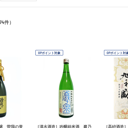
74
件）
OPポイント対象
OPポイント対
吟醸 曽我の誉
［清水酒造］吟醸純米酒 巖乃
［高砂酒造］