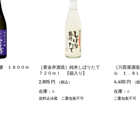
醸 １８００ｍ
［黄金井酒造］純米しぼりたて
［川西屋酒造
７２０ｍｌ 【箱入り】
ル １．８Ｌ
2,805
4,400
円
円
（税込）
（税
在庫：○
在庫：○
送料込冷蔵
二重包装不可
二重包装不可