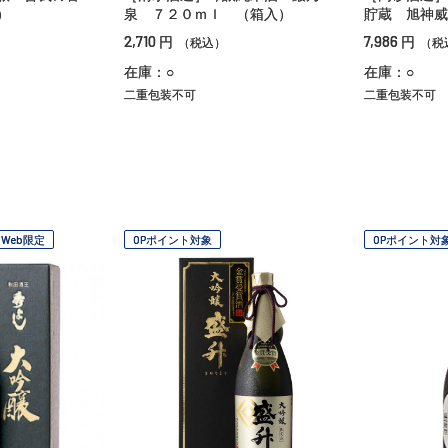
）
泉 ７２０ｍｌ （箱入）
貯蔵 旭神威
2,710
7,986
円
円
（税込）
（税
在庫：○
在庫：○
二重包装不可
二重包装不可
Web限定
OPポイント対象
OPポイント対