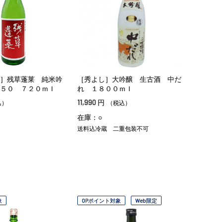
］残草蓬莱 純米吟
［秀よし］大吟醸 生古酒 中だ
５０ ７２０ｍｌ
れ １８００ｍｌ
11,990
円
込）
（税込）
在庫：○
送料込冷蔵
二重包装不可
象
OPポイント対象
Web限定