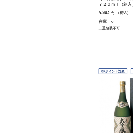
７２０ｍｌ（箱入
4,983
円
（税込）
在庫：○
二重包装不可
OPポイント対象