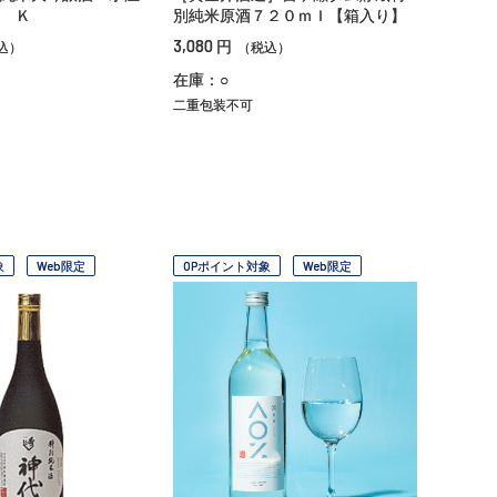
 Ｋ
別純米原酒７２０ｍｌ【箱入り】
3,080
円
込）
（税込）
在庫：○
二重包装不可
象
Web限定
OPポイント対象
Web限定