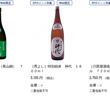
Web限定
OPポイント対象
Web限定
OPポイント対
（美山錦） ７
［秀よし］特別純米 神代 １８
［川西屋酒造
００ｍｌ
ル ７２０ｍ
3,135
2,750
円
円
（税込）
（税
在庫：○
在庫：○
二重包装不可
二重包装不可