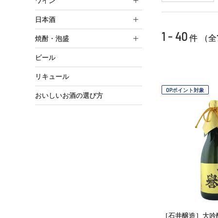
ワイン
日本酒
1 - 40
件 （全
焼酎・泡盛
ビール
リキュール
OPポイント対象
おいしいお酒の選び方
［石井醸造］大