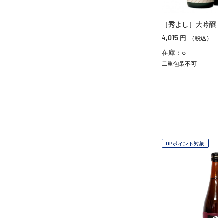
［秀よし］大吟醸
4,015
円
（税込）
在庫：○
二重包装不可
OPポイント対象