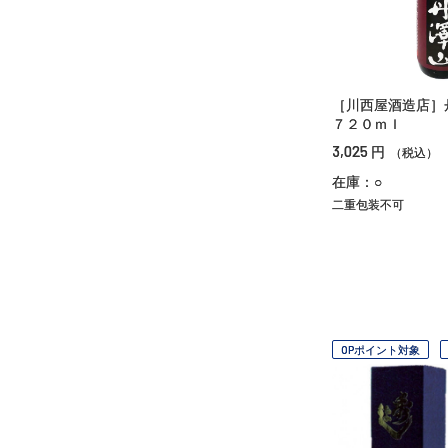
［川西屋酒造店
７２０ｍｌ
3,025
円
（税込）
在庫：○
二重包装不可
OPポイント対象