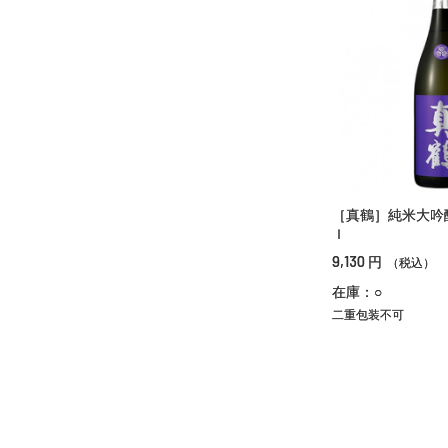
［真鶴］純米大吟
ｌ
9,130
円
（税込）
在庫：○
二重包装不可