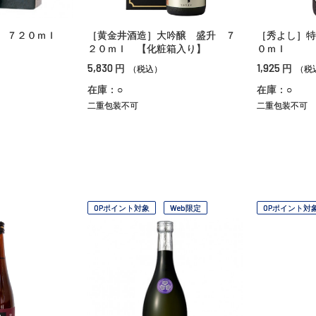
 ７２０ｍｌ
［黄金井酒造］大吟醸 盛升 ７
［秀よし］特
２０ｍｌ 【化粧箱入り】
０ｍｌ
5,830
1,925
円
円
（税込）
（税
在庫：○
在庫：○
二重包装不可
二重包装不可
OPポイント対象
Web限定
OPポイント対