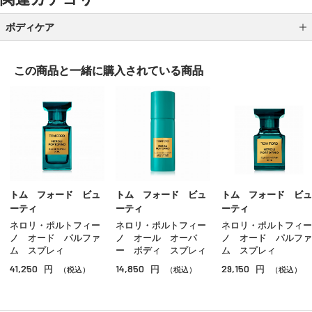
ボディケア
ボディ洗浄料
この商品と一緒に
購入されている商品
ボディローション
ボディクリーム
ボディオイル
ボディスクラブ
ハンドケア
トム フォード ビュ
トム フォード ビュ
トム フォード ビュ
ーティ
ーティ
ーティ
フットケア
ネロリ・ポルトフィー
ネロリ・ポルトフィー
ネロリ・ポルトフィー
ノ オード パルファ
ノ オール オーバ
ノ オード パルファ
サンケア（ボディ）
ム スプレィ
ー ボディ スプレィ
ム スプレィ
41,250
14,850
29,150
円
円
円
（税込）
（税込）
（税込）
入浴剤
その他のボディケア