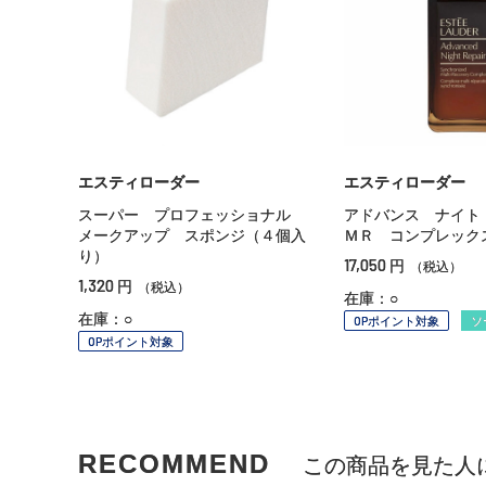
エスティローダー
エスティローダー
スーパー プロフェッショナル
アドバンス ナイト
メークアップ スポンジ（４個入
ＭＲ コンプレック
り）
17,050
円
（税込）
1,320
円
（税込）
在庫：○
在庫：○
OPポイント対象
ソ
OPポイント対象
RECOMMEND
この商品を見た人