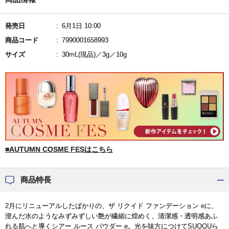
発売日
6月1日 10:00
商品コード
7990001658993
サイズ
30mL(現品)／3g／10g
■AUTUMN COSME FESはこちら
商品特長
2月にリニューアルしたばかりの、ザ リクイド ファンデーション eに、
澄んだ水のようなみずみずしい艶が繊細に煌めく、清潔感・透明感あふ
れる肌へと導くシアー ルース パウダー e。光を味方につけてSUQQUら