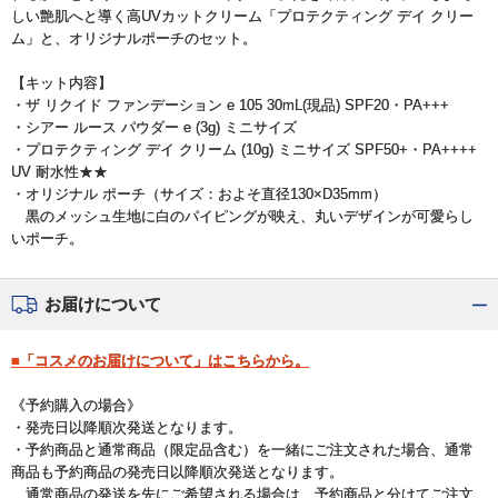
しい艶肌へと導く高UVカットクリーム「プロテクティング デイ クリー
ム」と、オリジナルポーチのセット。
【キット内容】
・ザ リクイド ファンデーション e 105 30mL(現品) SPF20・PA+++
・シアー ルース パウダー e (3g) ミニサイズ
・プロテクティング デイ クリーム (10g) ミニサイズ SPF50+・PA++++
UV 耐水性★★
・オリジナル ポーチ（サイズ：およそ直径130×D35mm）
黒のメッシュ生地に白のパイピングが映え、丸いデザインが可愛らし
いポーチ。
お届けについて
■「コスメのお届けについて」はこちらから。
《予約購入の場合》
・発売日以降順次発送となります。
・予約商品と通常商品（限定品含む）を一緒にご注文された場合、通常
商品も予約商品の発売日以降順次発送となります。
通常商品の発送を先にご希望される場合は、予約商品と分けてご注文