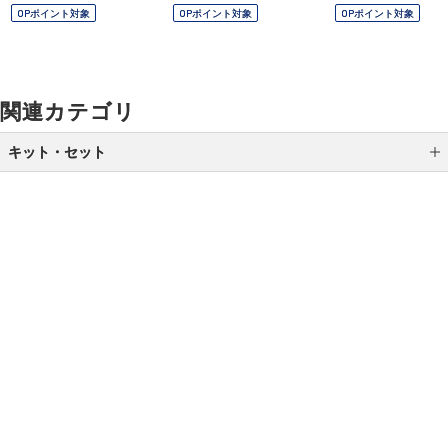
OPポイント対象
OPポイント対象
OPポイント対象
関連カテゴリ
キット・セット
トライアルキット
ギフトセット
限定キット
ご利用ガイド
よくあるご質問
お問い合わせ
オンラインショッピングに関する電話でのお問い合わせ
0120-185-550
受付時間 10:00〜18:00（休業日を除く）