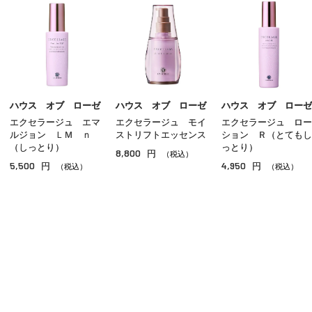
化粧水
乳液
クリーム
美容液
ハウス オブ ローゼ
ハウス オブ ローゼ
ハウス オブ ローゼ
エクセラージュ エマ
エクセラージュ モイ
エクセラージュ ロー
オイル
ルジョン ＬＭ ｎ
ストリフトエッセンス
ション Ｒ（とてもし
（しっとり）
っとり）
8,800
円
アイケア
（税込）
5,500
4,950
円
円
（税込）
（税込）
リップケア
サンケア
スペシャルケア
その他のスキンケア
ご利用ガイド
よくあるご質問
お問い合わせ
オンラインショッピングに関する電話でのお問い合わせ