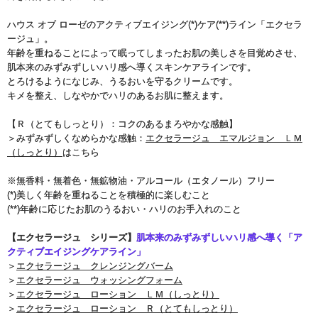
ハウス オブ ローゼのアクティブエイジング(*)ケア(**)ライン「エクセラ
ージュ」。
年齢を重ねることによって眠ってしまったお肌の美しさを目覚めさせ、
肌本来のみずみずしいハリ感へ導くスキンケアラインです。
とろけるようになじみ、うるおいを守るクリームです。
キメを整え、しなやかでハリのあるお肌に整えます。
【Ｒ（とてもしっとり）：コクのあるまろやかな感触】
＞みずみずしくなめらかな感触：
エクセラージュ エマルジョン ＬＭ
（しっとり）
はこちら
※無香料・無着色・無鉱物油・アルコール（エタノール）フリー
(*)美しく年齢を重ねることを積極的に楽しむこと
(**)年齢に応じたお肌のうるおい・ハリのお手入れのこと
【エクセラージュ シリーズ】
肌本来のみずみずしいハリ感へ導く「ア
クティブエイジングケアライン」
＞
エクセラージュ クレンジングバーム
＞
エクセラージュ ウォッシングフォーム
＞
エクセラージュ ローション ＬＭ（しっとり）
＞
エクセラージュ ローション Ｒ（とてもしっとり）