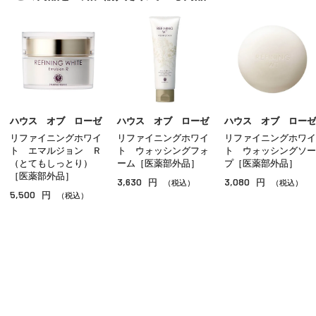
洗顔
化粧水
乳液
クリーム
美容液
ハウス オブ ローゼ
ハウス オブ ローゼ
ハウス オブ ローゼ
リファイニングホワイ
リファイニングホワイ
リファイニングホワイ
オイル
ト エマルジョン Ｒ
ト ウォッシングフォ
ト ウォッシングソー
（とてもしっとり）
ーム［医薬部外品］
プ［医薬部外品］
アイケア
［医薬部外品］
3,630
3,080
円
円
（税込）
（税込）
5,500
円
（税込）
リップケア
サンケア
スペシャルケア
その他のスキンケア
ご利用ガイド
よくあるご質問
お問い合わせ