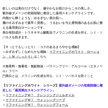
欲しいのは美白だけでなく、健やかなお肌だからこその美しさ。
紫外線ダメージの初期段階に着目した薬用スキンケアラインです。
内側から輝くような、ゆるぎない美白肌へ。
層のすみずみまで素早く浸透し、うるおいを与え透明感のあるお肌に整
える薬用美白ローションです。
美白有効成分・トラネキサム酸配合でメラニンの生成を抑え、シミ・ソ
バカスを防ぎます。
【Ｒ（とてもしっとり）：コクのあるまろやかな感触】
＞みずみずしくなめらかな感触：
リファイニングホワイト ローショ
ン ＬＭ（しっとり）
はこちら
※無香料・無着色・無鉱物油・パラベンフリー・アルコール（エタノー
ル）フリー
(*)美白とは、メラニンの生成を抑え、シミ・ソバカスを防ぐこと
【リファイニングホワイト シリーズ】
紫外線ダメージの初期段階に着
目した「薬用美白スキンケアライン」
＞
リファイニングＷＴ クレンジングジェルオイル
＞
リファイニングＷＴ ウォッシングソープ
＞
リファイニングＷＴ ウォッシングフォーム