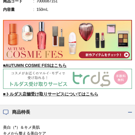
商品コード
7000087151
内容量
150mL
■AUTUMN COSME FESはこちら
■トルダス店舗受け取りサービスについてはこちら
商品特長
美白（*）＆キメ美肌
キメから整える美白ケア