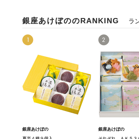
銀座あけぼののRANKING
ラ
1
2
銀座あけぼの
銀座あけぼの
夏楽４種９個入
それぞれ ＡＫ５３