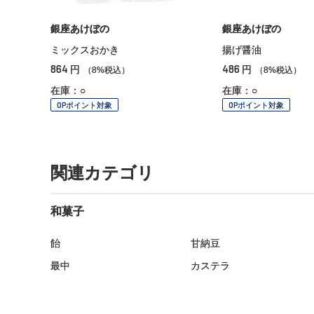
銀座あけぼの
銀座あけぼの
ミックスおかき
揚げ醤油
864
486
円
円
（8%税込）
（8%税込）
在庫：○
在庫：○
OPポイント対象
OPポイント対象
関連カテゴリ
和菓子
飴
甘納豆
最中
カステラ