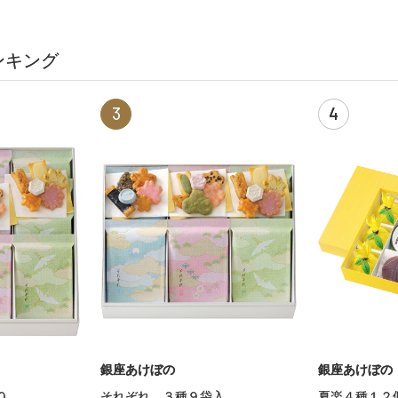
ンキング
3
4
銀座あけぼの
銀座あけぼの
０
それぞれ ３種９袋入
夏楽４種１２