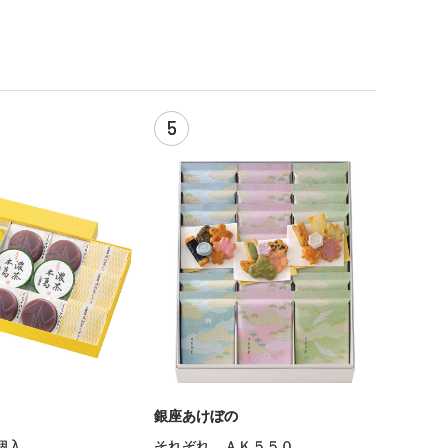
5
銀座あけぼの
個入
それぞれ ＡＫ５５０