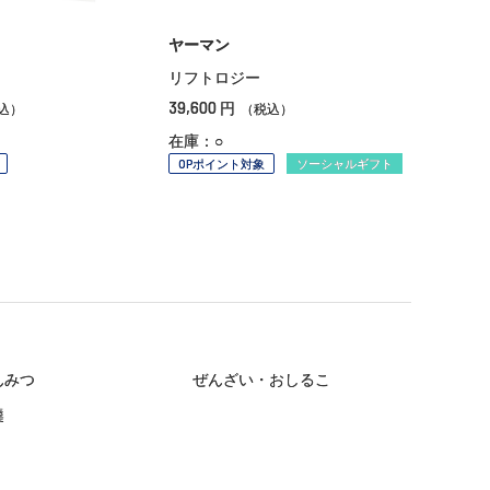
ヤーマン
リフトロジー
39,600
円
込）
（税込）
在庫：○
OPポイント対象
ソーシャルギフト
んみつ
ぜんざい・おしるこ
羹