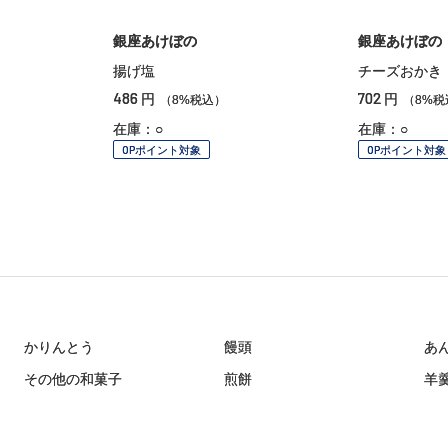
銀座あけぼの
銀座あけぼの
揚げ塩
チーズおかき
486
702
円
円
（8%税込）
（8%税
在庫：○
在庫：○
OPポイント対象
OPポイント対象
かりんとう
饅頭
あ
その他の和菓子
煎餅
羊