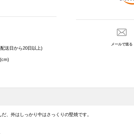
メールで送る
配送日から20日以上)
(cm)
んだ、外はしっかり中はさっくりの堅焼です。