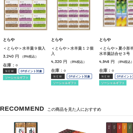
とらや
とらや
とらや
＜とらや＞水羊羹９個入
＜とらや＞水羊羹１２個
＜とらや＞夏小形
入
水羊羹詰合せ３号
3,240
円
（8%税込）
4,320
4,946
円
円
（8%税込）
（8%税込
在庫：○
在庫：○
在庫：○
NEW
OPポイント対象
NEW
OPポイント対象
NEW
OPポイント
ソーシャルギフト
ソーシャルギフト
ソーシャルギフト
RECOMMEND
この商品を見た人におすすめ