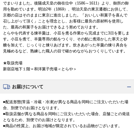
でまいりました。後陽成天皇の御在位中（1586～1611）より、御所の御
用を勤めています。明治2年（1869）、明治天皇の東京遷都にお供して、
京都の店はそのままに東京に進出しました。「おいしい和菓子を喜んで
召し上がって頂く」ことを理念とし、お客様に最良の原材料を使用し
た、最高の和菓子をお届けできるよう努めております。
とらやを代表する煉羊羹は、小豆を煮る作業から完成までに3日を要しま
す。小豆を煮て、羊羹専用の餡をつくり、その餡に煮溶かした寒天と砂
糖を加えて、じっくりと煉りあげます。炊きあがった羊羹の煉り具合を
見極めるなど、熟練した職人の目で確かめながらおつくりしています。
★取扱売場
新宿店地下１階＝和洋菓子売場＜とらや＞
お届けについて
■配送形態(常温・冷蔵・冷凍)が異なる商品を同時にご注文いただいた場
合、別便でのお届けとなります。
■取扱店舗が異なる商品を同時にご注文いただいた場合、店舗ごとの発送
となるため、別便でのお届けとなります。
■商品の性質上、お届け地域が限定されているお品物がございます。