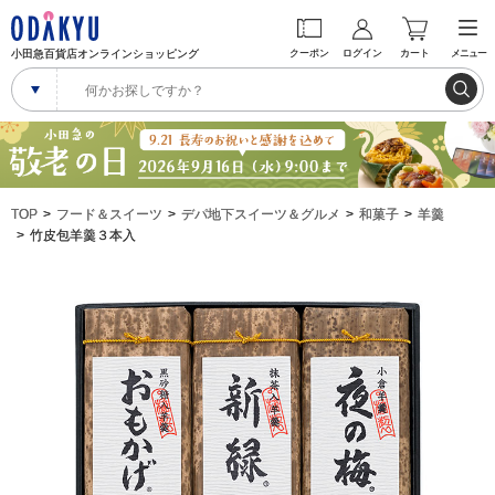
小田急百貨店オンラインショッピング
クーポン
ログイン
カート
メニュー
TOP
フード＆スイーツ
デパ地下スイーツ＆グルメ
和菓子
羊羹
竹皮包羊羹３本入