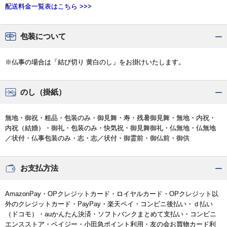
配送料金一覧表はこちら >>>
包装について
※仏事の場合は「結び切り 黄白のし」をお掛けいたします。
のし（掛紙）
無地・御祝・粗品・包装のみ・御見舞・寿・残暑御見舞・無地・内祝・
内祝（結婚）・御礼・包装のみ・快気祝・御見舞御礼・仏無地・仏無地
／状付・仏事包装のみ・志・志／状付・御霊前・御仏前・御供
お支払方法
AmazonPay・OPクレジットカード・ロイヤルカード・OPクレジット以
外のクレジットカード・PayPay・楽天ペイ・コンビニ後払い・ｄ払い
（ドコモ）・auかんたん決済・ソフトバンクまとめて支払い・コンビニ
エンスストア・ペイジー・小田急ポイント利用・友の会お買物カード利