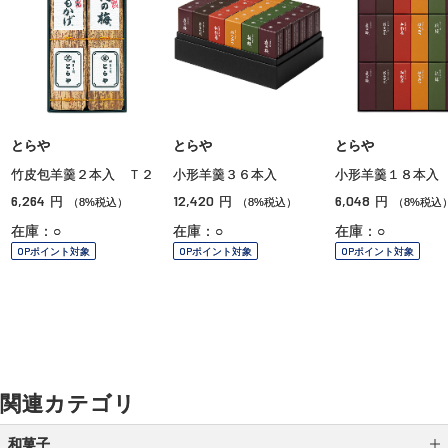
とらや
とらや
とらや
竹皮包羊羹２本入 Ｔ２
小形羊羹３６本入
小形羊羹１８本入
6,264
12,420
6,048
円
円
円
（8%税込）
（8%税込）
（8%税込
在庫：○
在庫：○
在庫：○
OPポイント対象
OPポイント対象
OPポイント対象
関連カテゴリ
和菓子