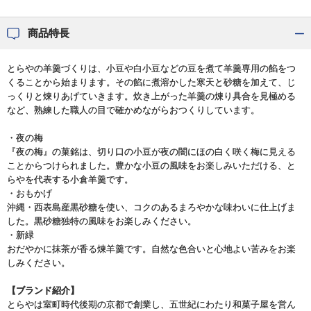
商品特長
とらやの羊羹づくりは、小豆や白小豆などの豆を煮て羊羹専用の餡をつ
くることから始まります。その餡に煮溶かした寒天と砂糖を加えて、じ
っくりと煉りあげていきます。炊き上がった羊羹の煉り具合を見極める
など、熟練した職人の目で確かめながらおつくりしています。
・夜の梅
『夜の梅』の菓銘は、切り口の小豆が夜の闇にほの白く咲く梅に見える
ことからつけられました。豊かな小豆の風味をお楽しみいただける、と
らやを代表する小倉羊羹です。
・おもかげ
沖縄・西表島産黒砂糖を使い、コクのあるまろやかな味わいに仕上げま
した。黒砂糖独特の風味をお楽しみください。
・新緑
おだやかに抹茶が香る煉羊羹です。自然な色合いと心地よい苦みをお楽
しみください。
【ブランド紹介】
とらやは室町時代後期の京都で創業し、五世紀にわたり和菓子屋を営ん