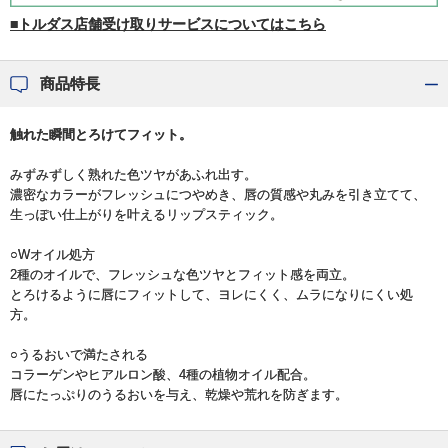
■トルダス店舗受け取りサービスについてはこちら
商品特長
触れた瞬間とろけてフィット。
みずみずしく熟れた色ツヤがあふれ出す。
濃密なカラーがフレッシュにつやめき、唇の質感や丸みを引き立てて、
生っぽい仕上がりを叶えるリップスティック。
○Wオイル処方
2種のオイルで、フレッシュな色ツヤとフィット感を両立。
とろけるように唇にフィットして、ヨレにくく、ムラになりにくい処
方。
○うるおいで満たされる
コラーゲンやヒアルロン酸、4種の植物オイル配合。
唇にたっぷりのうるおいを与え、乾燥や荒れを防ぎます。