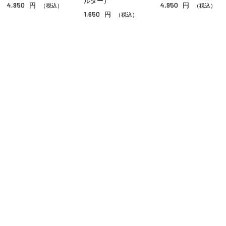
ルダー）
4,950
4,950
円
円
シェーディング・ハイライト
（税込）
（税込）
1,650
円
（税込）
ネイル
その他のメイクアップ
ご利用ガイド
よくあるご質問
お問い合わせ
オンラインショッピングに関する電話でのお問い合わせ
0120-185-550
受付時間 10:00〜18:00（休業日を除く）
小田急百貨店オンラインショッピング
プライバシーポリシー
特定商取引法に基づく表示
Copyright © Odakyu Department Store Co.,Ltd. , All Rights Reserved.