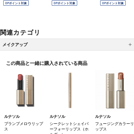
OPポイント対象
OPポイント対象
OPポイント対象
関連カテゴリ
メイクアップ
アイシャドウ
この商品と一緒に
購入されている商品
アイライナー
アイブロウ
マスカラ
リップ
グロス
ルナソル
ルナソル
ルナソル
プランプメロウリップ
シークレットシェイパ
フュージングカラーリ
チーク
ス
ーフォーリップス（ホ
ップス