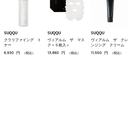
乳液
クリーム
美容液
SUQQU
SUQQU
SUQQU
クラリファイング ト
ヴィアルム ザ マス
ヴィアルム ザ クレ
オイル
ナー
ク＜５枚入＞
ンジング クリーム
6,930
13,860
11,550
円
円
円
アイケア
（税込）
（税込）
（税込）
リップケア
サンケア
スペシャルケア
ご利用ガイド
よくあるご質問
お問い合わせ
その他のスキンケア
オンラインショッピングに関する電話でのお問い合わせ
0120-185-550
受付時間 10:00〜18:00（休業日を除く）