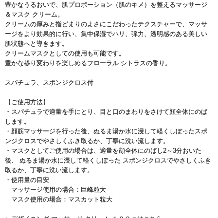
豊かなうるおいで、肌プロポーション（肌のキメ）を整えるマッサージ
＆マスク クリーム。
クリームの厚みと指どまりのよさにこだわったテクスチャーで、マッサ
ージをより効果的に行い、集中保湿でハリ、弾力、透明感のある美しい
肌状態へと導きます。
クリームマスクとしての使用も可能です。
豊かな移り変わりを楽しめるフローラル シトラスの香り。
スパチュラ、スポンジクロス付
【ご使用方法】
・スパチュラで適量を手にとり、目と口のまわりをさけて顔全体にのば
します。
・顔筋マッサージを行った後、ぬるま湯か水に浸して軽くしぼったスポ
ンジクロスでやさしくふき取るか、丁寧に洗い流します。
・マスクとしてご使用の場合は、適量を顔全体にのばし2～3分おいた
後、 ぬるま湯か水に浸して軽くしぼった スポンジクロスでやさしくふき
取るか、丁寧に洗い流します。
・使用量の目安
マッサージ使用の場合：巨峰粒大
マスク使用の場合：マスカット粒大