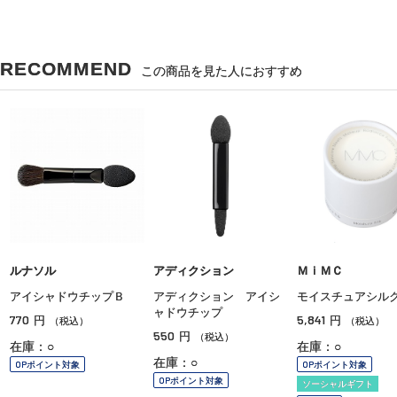
RECOMMEND
この商品を見た人におすすめ
ルナソル
アディクション
ＭｉＭＣ
アイシャドウチップＢ
アディクション アイシ
モイスチュアシル
ャドウチップ
770
5,841
円
円
（税込）
（税込）
550
円
（税込）
在庫：○
在庫：○
在庫：○
OPポイント対象
OPポイント対象
OPポイント対象
ソーシャルギフト