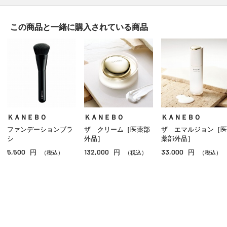
メイク下地
この商品と一緒に
購入されている商品
パウダーファンデーション
クッションファンデーション
クリームファンデーション
リキッドファンデーション
パウダー
ＫＡＮＥＢＯ
ＫＡＮＥＢＯ
ＫＡＮＥＢＯ
ファンデーションブラ
ザ クリーム［医薬部
ザ エマルジョン［医
ＢＢ／ＣＣクリーム
シ
外品］
薬部外品］
5,500
132,000
33,000
円
円
円
コンシーラー
（税込）
（税込）
（税込）
その他ベースメイク
ご利用ガイド
よくあるご質問
お問い合わせ