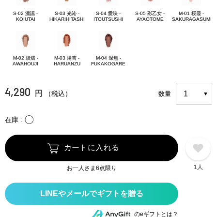
S-02 濃謡 -
S-03 光沁 -
S-04 愛映 -
S-05 彩乙女 -
M-01 桜霞 -
KOIUTAI
HIKARIHITASHI
ITOUTSUSHI
AYAOTOME
SAKURAGASUMI
M-02 淡焙 -
M-03 陽杏 -
M-04 深焦 -
AWAHOUJI
HARUANZU
FUKAKOGARE
4,290
円
（税込）
数量
〇
在庫
カートに入れる
1人
お一人さま6点限り
のeギフトとは？