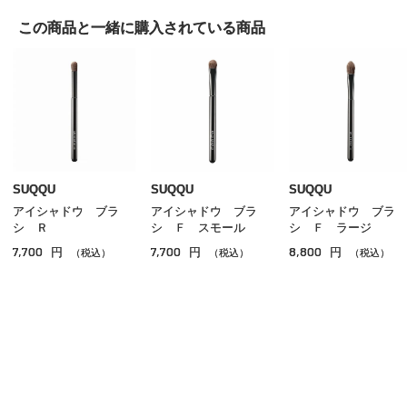
アイシャドウ
この商品と一緒に
購入されている商品
アイライナー
アイブロウ
マスカラ
リップ
グロス
SUQQU
SUQQU
SUQQU
アイシャドウ ブラ
アイシャドウ ブラ
アイシャドウ ブラ
チーク
シ Ｒ
シ Ｆ スモール
シ Ｆ ラージ
7,700
7,700
8,800
円
円
円
シェーディング・ハイライト
（税込）
（税込）
（税込）
ネイル
その他のメイクアップ
ご利用ガイド
よくあるご質問
お問い合わせ