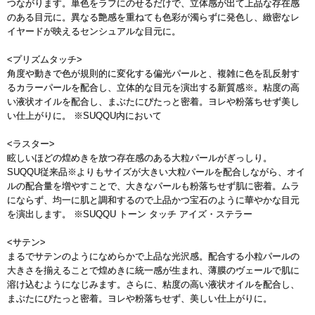
つながります。単色をラフにのせるだけで、立体感が出て上品な存在感
のある目元に。異なる艶感を重ねても色彩が濁らずに発色し、緻密なレ
イヤードが映えるセンシュアルな目元に。
<プリズムタッチ>
角度や動きで色が規則的に変化する偏光パールと、複雑に色を乱反射す
るカラーパールを配合し、立体的な目元を演出する新質感※。粘度の高
い液状オイルを配合し、まぶたにぴたっと密着。ヨレや粉落ちせず美し
い仕上がりに。 ※SUQQU内において
<ラスター>
眩しいほどの煌めきを放つ存在感のある大粒パールがぎっしり。
SUQQU従来品※よりもサイズが大きい大粒パールを配合しながら、オイ
ルの配合量を増やすことで、大きなパールも粉落ちせず肌に密着。ムラ
にならず、均一に肌と調和するので上品かつ宝石のように華やかな目元
を演出します。 ※SUQQU トーン タッチ アイズ・ステラー
<サテン>
まるでサテンのようになめらかで上品な光沢感。配合する小粒パールの
大きさを揃えることで煌めきに統一感が生まれ、薄膜のヴェールで肌に
溶け込むようになじみます。さらに、粘度の高い液状オイルを配合し、
まぶたにぴたっと密着。ヨレや粉落ちせず、美しい仕上がりに。