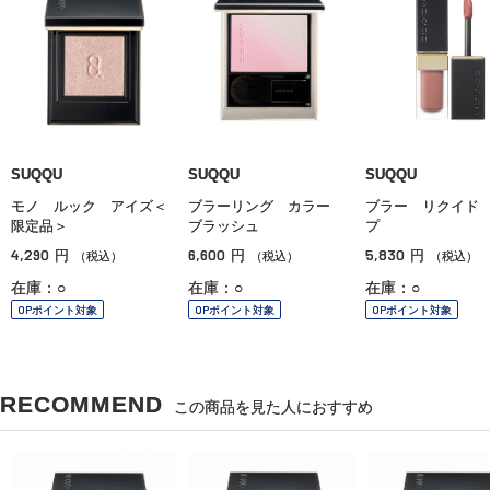
SUQQU
SUQQU
SUQQU
モノ ルック アイズ＜
ブラーリング カラー
ブラー リクイド
限定品＞
ブラッシュ
プ
4,290
6,600
5,830
円
円
円
（税込）
（税込）
（税込）
在庫：○
在庫：○
在庫：○
OPポイント対象
OPポイント対象
OPポイント対象
RECOMMEND
この商品を見た人におすすめ