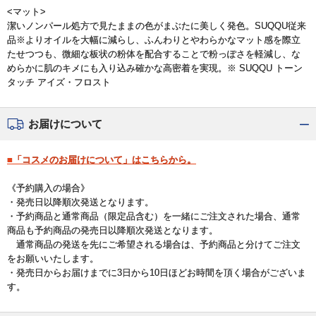
<マット>
潔いノンパール処方で見たままの色がまぶたに美しく発色。SUQQU従来
品※よりオイルを大幅に減らし、ふんわりとやわらかなマット感を際立
たせつつも、微細な板状の粉体を配合することで粉っぽさを軽減し、な
めらかに肌のキメにも入り込み確かな高密着を実現。※ SUQQU トーン
タッチ アイズ・フロスト
お届けについて
■「コスメのお届けについて」はこちらから。
《予約購入の場合》
・発売日以降順次発送となります。
・予約商品と通常商品（限定品含む）を一緒にご注文された場合、通常
商品も予約商品の発売日以降順次発送となります。
通常商品の発送を先にご希望される場合は、予約商品と分けてご注文
をお願いいたします。
・発売日からお届けまでに3日から10日ほどお時間を頂く場合がございま
す。