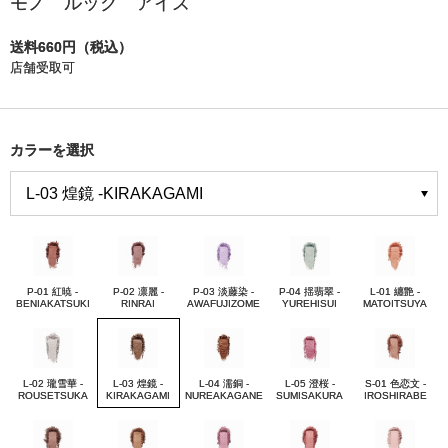
モノ ルック アイズ
送料660円（税込）
店舗受取可
カラーを選択
P-01 紅暁 -
P-02 凛麗 -
P-03 淡藤染 -
P-04 揺翡翠 -
L-01 纏艶 -
BENIAKATSUKI
RINRAI
AWAFUJIZOME
YUREHISUI
MATOITSUYA
L-02 瓏雪華 -
L-03 煌鏡 -
L-04 濡銅 -
L-05 澄桜 -
S-01 色恋文 -
ROUSETSUKA
KIRAKAGAMI
NUREAKAGANE
SUMISAKURA
IROSHIRABE