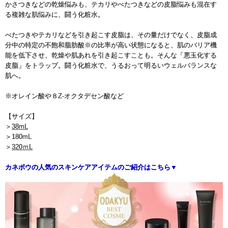
かさつきなどの乾燥悩みも、テカリやべたつきなどの皮脂悩みも混在す
る複雑な肌悩みに、闘う化粧水。
べたつきやテカリなどを引き起こす皮脂は、その量だけでなく、皮脂成
分中の特定の不飽和脂肪酸※の比率が高い状態になると、肌のバリア機
能を低下させ、乾燥や肌あれを引き起こすことも。そんな「悪玉化する
皮脂」をトラップ。闘う化粧水で、うるおって明るいウェルバランスな
肌へ。
※オレイン酸や８Z-オクタデセン酸など
【サイズ】
＞
38mL
＞180mL
＞
320ｍL
カネボウの人気のスキンケアアイテムのご紹介はこちら▼