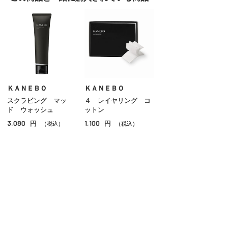
洗顔
化粧水
乳液
クリーム
美容液
ＫＡＮＥＢＯ
ＫＡＮＥＢＯ
スクラビング マッ
４ レイヤリング コ
オイル
ド ウォッシュ
ットン
3,080
1,100
円
円
アイケア
（税込）
（税込）
リップケア
サンケア
スペシャルケア
ご利用ガイド
よくあるご質問
お問い合わせ
その他のスキンケア
オンラインショッピングに関する電話でのお問い合わせ