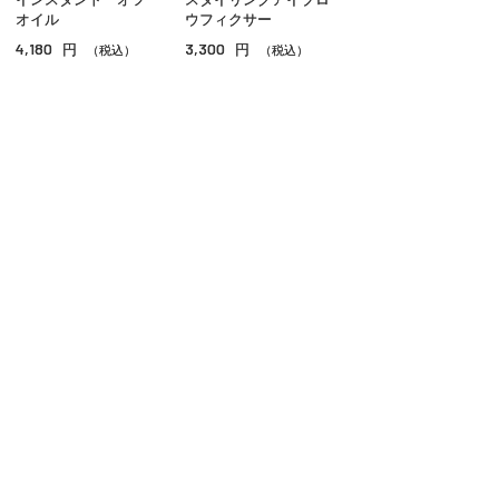
チーク
オイル
ウフィクサー
4,180
3,300
円
円
シェーディング・ハイライト
（税込）
（税込）
ネイル
その他のメイクアップ
ご利用ガイド
よくあるご質問
お問い合わせ
オンラインショッピングに関する電話でのお問い合わせ
0120-185-550
受付時間 10:00〜18:00（休業日を除く）
小田急百貨店オンラインショッピング
プライバシーポリシー
特定商取引法に基づく表示