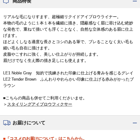
商品特長
リアルな毛になりすます、超極細リクイドアイブロウライナー。
本物の毛のように１本１本を繊細に描き、隠蔽感なく眉に溶け込む絶妙
な発色で、重ねて描いても浮くことなく、自然な立体感のある眉に仕上
げます。
ほどよくしなる適度な長さとコシのある筆で、ブレることなく太い毛も
細い毛も自在に描けます。
皮脂やこすれに強く、美しい仕上がりが持続します。
眉だけでなく生え際の描き足しにも使えます。
LE1 Noble Gray 知的で洗練された印象に仕上げる青みを感じるグレイ
LE2 Tender Brown ふんわりやわらかい印象に仕上げる赤みがかったブ
ラウン
■こちらの商品も併せてご利用くださいませ。
＞
スタイリングアイブロウフィクサー
お届けについて
■「コスメのお届けについて」はこちらから。