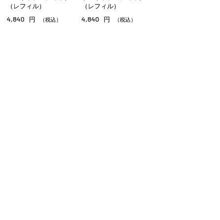
（レフィル）
（レフィル）
4,840
4,840
円
円
（税込）
（税込）
ご利用ガイド
よくあるご質問
お問い合わせ
オンラインショッピングに関する電話でのお問い合わせ
0120-185-550
受付時間 10:00〜18:00（休業日を除く）
小田急百貨店オンラインショッピング
プライバシーポリシー
特定商取引法に基づく表示