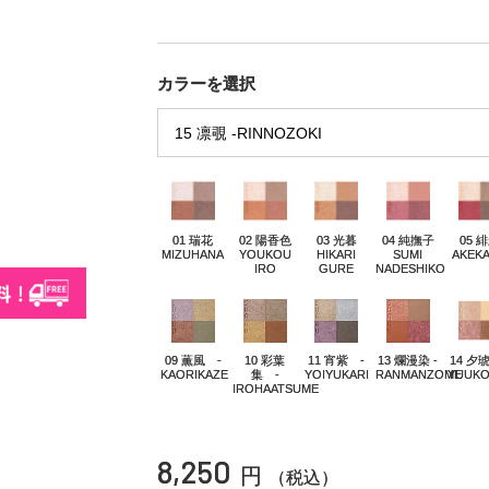
カラーを選択
01 瑞花
02 陽香色
03 光暮
04 純撫子
05 
MIZUHANA
YOUKOU
HIKARI
SUMI
AKEK
IRO
GURE
NADESHIKO
09 薫風 -
10 彩葉
11 宵紫 -
13 爛漫染 -
14 夕琥
KAORIKAZE
集 -
YOIYUKARI
RANMANZOME
YUUK
IROHAATSUME
8,250
円
（税込）