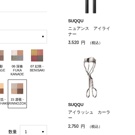
SUQQU
ニュアンス アイライ
ナー
3,520
円
（税込）
緋影
06 深奏
07 紅咲 -
AGE
FUKA
BENISAKI
KANADE
箔 -
15 凛覗 -
OHAKU
RINNOZOKI
SUQQU
アイラッシュ カーラ
ー
2,750
円
（税込）
数量