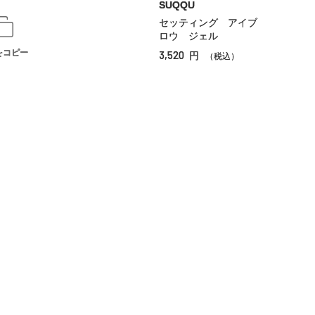
SUQQU
セッティング アイブ
ロウ ジェル
をコピー
3,520
円
（税込）