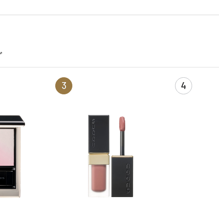
グ
3
4