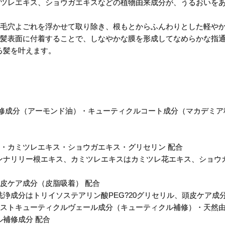
ミツレエキス、ショウガエキスなどの植物由来成分が、うるおいを
、毛穴よごれを浮かせて取り除き、根もとからふんわりとした軽や
が髪表面に付着することで、しなやかな膜を形成してなめらかな指
る髪を叶えます。
補修成分（アーモンド油）・キューティクルコート成分（マカデミア
・カミツレエキス・ショウガエキス・グリセリン 配合
ンナリリー根エキス、カミツレエキスはカミツレ花エキス、ショウ
皮ケア成分（皮脂吸着） 配合
浄成分はトリイソステアリン酸PEG?20グリセリル、頭皮ケア成
イストキューティクルヴェール成分（キューティクル補修）・天然
補修成分 配合