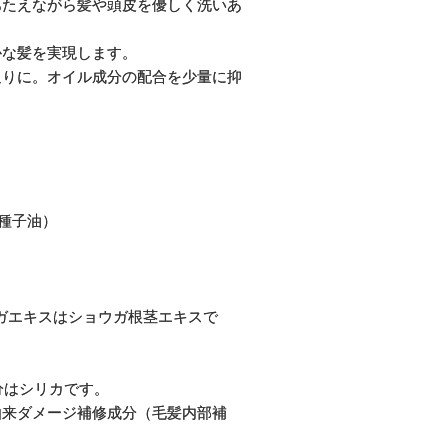
あたえながら髪や頭皮を優しく洗いあ
かな髪を実現します。
通りに。オイル成分の配合を少量に抑
種子油）
ガエキスはショウガ根茎エキスで
分はシリカです。
由来ダメージ補修成分（毛髪内部補