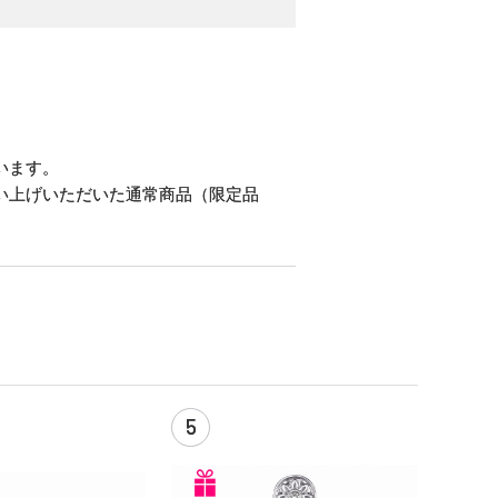
。
います。
い上げいただいた通常商品（限定品
5