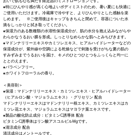
おいで肌も心も満たす限定品のミストローションです。
●特にひんやり感が高く心地よいボディミストのため、暑い夏にも快適に
ご使用いただけます。冷蔵庫で冷やすと、よりひんやりとした感触を楽
しめます。 ※ご使用後はキャップをきちんと閉めて、容器についた水
滴をしっかりと拭き取ってください。
●保湿力のある数種類の水溶性保湿成分が、肌の水分を抱え込みながらや
わらかなうるおい膜を形成。しっとりなめらかな肌へとみちびきます。
●マドンナリリーエキスやカミツレエキス、ヒアルハイドレーターなどの
保湿成分が、紫外線や空調による乾燥などで刺激を受けがちな夏の肌の
すみずみまでうるおいを届け、キメのひとつひとつをふっくらと均一に
ととのえます。
●パラベンフリー。
●ホワイトフローラルの香り。
＜美容剤＞
●保湿：マドンナリリーエキス・カミツレエキス・ヒアルハイドレーター
（ヒアルロン酸・マジョラムエキス）・グリセリン 配合
マドンナリリーエキスはマドンナリリー根エキス、カミツレエキスはカ
ミツレ花エキス、マジョラムエキスはマヨラナ葉エキスです。
●製品の酸化防止成分：ビタミンC誘導体 配合
ビタミンC誘導体はリン酸アスコルビルMgです。
●清涼成分 配合
清涼成分はメントールです。