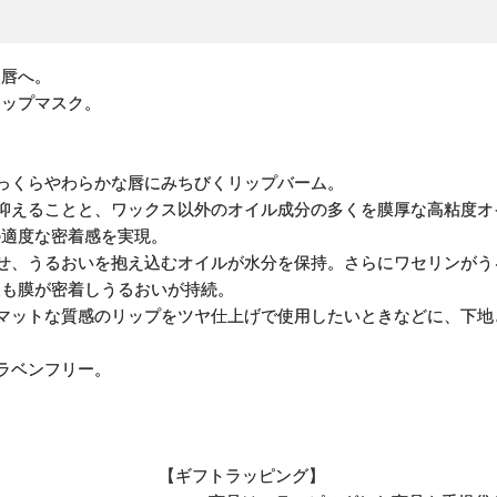
な唇へ。
リップマスク。
っくらやわらかな唇にみちびくリップバーム。
抑えることと、ワックス以外のオイル成分の多くを膜厚な高粘度オ
の適度な密着感を実現。
せ、うるおいを抱え込むオイルが水分を保持。さらにワセリンがう
後も膜が密着しうるおいが持続。
マットな質感のリップをツヤ仕上げで使用したいときなどに、下地
ラベンフリー。
【ギフトラッピング】