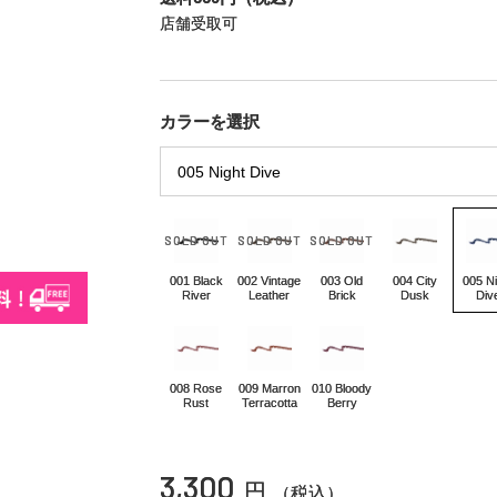
店舗受取可
カラーを選択
001 Black
002 Vintage
003 Old
004 City
005 Ni
River
Leather
Brick
Dusk
Div
008 Rose
009 Marron
010 Bloody
Rust
Terracotta
Berry
3,300
円
（税込）