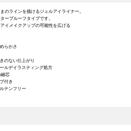
ままのラインを描けるジェルアイライナー。
ータープルーフタイプです。
、アイメイクアップの可能性を広げる
なめらかさ
つきのない仕上がり
オールデイラスティング処方
の細芯
ップ付き
グルテンフリー