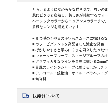
とろけるようになめらかな描き味で、思いの
肌にピタッと密着し、美しさが持続するウォ
ベーシックカラーからニュアンスカラーまで
多様なレンジを揃えています。
■ まつ毛の間や目のキワもスムースに描ける
■ カラーピグメントを高配合した濃密な発色
■ ぼかしやすさと滲みにくさを両立したべた
■ ウォータープルーフ、スマッジプルーフの
■ グラフィカルなラインを自在に描ける2mm
■ 目尻のラインをシャープに整えるぼかしチ
■ アルコール・鉱物油・オイル・パラベン・
■ 無香料
お届けについて