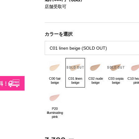
店舗受取可
カラーを選択
C00 fair
C01 linen
C02 nude
C03 sepia
C10 hea
beige
beige
beige
beige
pin
P20
illuminating
pink