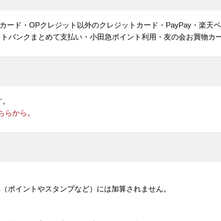
ヤルカード・OPクレジット以外のクレジットカード・PayPay・楽天
フトバンクまとめて支払い・小田急ポイント利用・友の会お買物カ
す。
ちらから。
。
典（ポイントやスタンプなど）には加算されません。