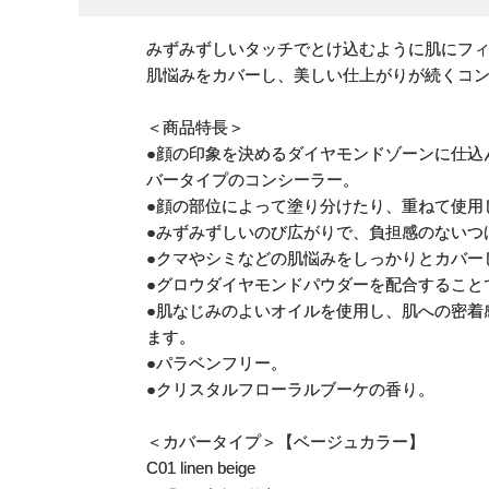
みずみずしいタッチでとけ込むように肌にフ
肌悩みをカバーし、美しい仕上がりが続くコ
＜商品特長＞
●顔の印象を決めるダイヤモンドゾーンに仕込んで
バータイプのコンシーラー。
●顔の部位によって塗り分けたり、重ねて使用
●みずみずしいのび広がりで、負担感のないつ
●クマやシミなどの肌悩みをしっかりとカバー
●グロウダイヤモンドパウダーを配合すること
●肌なじみのよいオイルを使用し、肌への密着
ます。
●パラベンフリー。
●クリスタルフローラルブーケの香り。
＜カバータイプ＞【ベージュカラー】
C01 linen beige