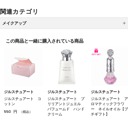
関連カテゴリ
メイクアップ
アイシャドウ
この商品と一緒に
購入されている商品
アイライナー
アイブロウ
マスカラ
リップ
グロス
ジルスチュアート
ジルスチュアート
ジルスチュアート
ジルスチュアート コ
ジルスチュアート ブ
ジルスチュアート ア
チーク
ットン
リリアントジュエル
ロマティックフラワ
パフュームド ハンド
ー ネイルオイル【プ
550
円
シェーディング・ハイライト
（税込）
クリーム
チギフト】
2,860
2,200
円
円
（税込）
（税込）
ネイル