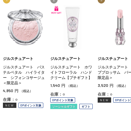
ジルスチュアート
ジルスチュアート
ジルスチュアート
ジルスチュアート パス
ジルスチュアート ホワ
ジルスチュアート
テルペタル ハイライタ
イトフローラル ハンド
プブロッサム バ
ー シフォンコサージュ
クリーム【プチギフト】
限定品＞
＜限定品＞
1,540
3,520
円
円
（税込）
（税込）
4,950
円
（税込）
在庫：○
在庫：○
在庫：○
OPポイント対象
NEW
OPポイント
NEW
OPポイント対象
ソーシャルギフト
ギフト