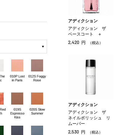
アディクション
アディクション ザ
ベースコート ＋
2,420
円
（税込）
The
010P Lost
012S Foggy
ic
in Paris
Rose
アディクション
 Red
019S
020S Slow
アディクション ザ
ch
Espresso
Summer
Kiss
ネイルポリッシュ リ
ムーバー
2,530
円
（税込）