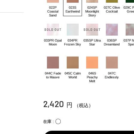
022P
023S
024SP
027C Olive
029C 
Coastal
Earthwind
Moonlight
Cocktail
Gre
Sand
Story
033PR Opal
034PR
035SP Ultra
036SP
037P N
Moon
Frozen Sky
Star
Dreamland
Spel
044C Fade
045C Calm
046S
047C
to Mauve
World
Peachy
Endlessly
Melt
2,420
円
（税込）
〇
在庫