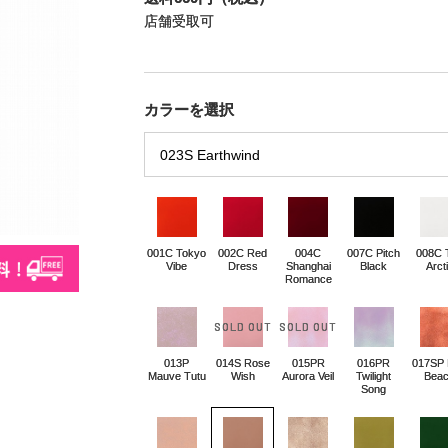
店舗受取可
カラーを選択
001C Tokyo
002C Red
004C
007C Pitch
008C 
Vibe
Dress
Shanghai
Black
Arct
Romance
013P
014S Rose
015PR
016PR
017SP
Mauve Tutu
Wish
Aurora Veil
Twilight
Bea
Song