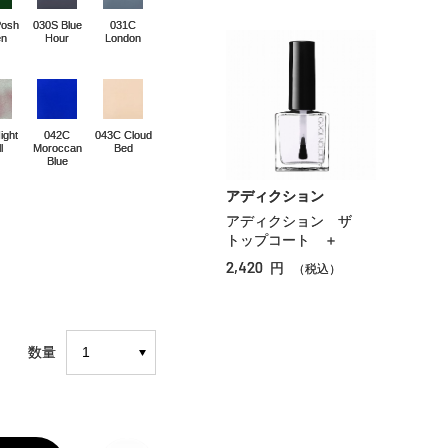
Posh
030S Blue
031C
en
Hour
London
ight
042C
043C Cloud
l
Moroccan
Bed
Blue
アディクション
アディクション ザ
トップコート ＋
2,420
円
（税込）
数量