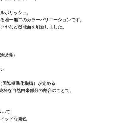
イルポリッシュ。
きる唯一無二のカラーバリエーションです。
いツヤなど機能面を刷新しました。
素透過性）
シ
ardization（国際標準化機構）が定める
中の純粋な自然由来部分の割合のことで、
。
いて]
ィヴィッドな発色