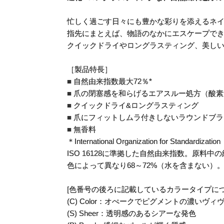
忙しく過ごす日々にも豊かな彩りを添えるネ
指先にまとえば、物語のなかにエスケープで
クイックドライやロングラスティング、美し
［製品特長］
■ 自然由来指数最大72％*
■ 爪の閉塞感を和らげるエアスルー処方（酸
■ クイックドライ&ロングラスティング
■ 爪にフィットしムラ付きしないラウンドブラ
■ 無香料
＊International Organization for Stand
ISO 16128に準拠した自然由来指数。原料
色によって異なり68～72%（水を含まない）
[色番号の後ろに記載しているカラータイプにつ
(C) Color：オぺークでピグメントの濃いヴ
(S) Sheer：透明感のあるシアーな発色