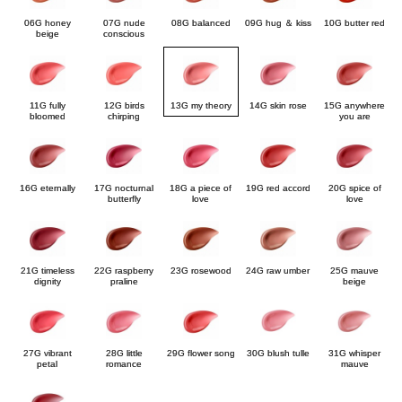
06G honey
07G nude
08G balanced
09G hug ＆ kiss
10G butter red
beige
conscious
11G fully
12G birds
13G my theory
14G skin rose
15G anywhere
bloomed
chirping
you are
16G eternally
17G nocturnal
18G a piece of
19G red accord
20G spice of
butterfly
love
love
21G timeless
22G raspberry
23G rosewood
24G raw umber
25G mauve
dignity
praline
beige
27G vibrant
28G little
29G flower song
30G blush tulle
31G whisper
petal
romance
mauve