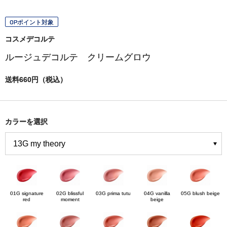
OPポイント対象
コスメデコルテ
ルージュデコルテ クリームグロウ
送料660円（税込）
カラーを選択
01G signature
02G blissful
03G prima tutu
04G vanilla
05G blush beige
red
moment
beige