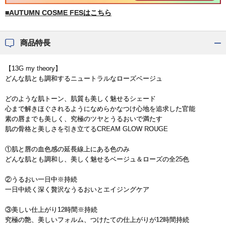
■AUTUMN COSME FESはこちら
商品特長
【13G my theory】
どんな肌とも調和するニュートラルなローズベージュ
どのような肌トーン、肌質も美しく魅せるシェード
心まで解きほぐされるようになめらかなつけ心地を追求した官能
素の唇までも美しく、究極のツヤとうるおいで満たす
肌の骨格と美しさを引き立てるCREAM GLOW ROUGE
①肌と唇の血色感の延長線上にある色のみ
どんな肌とも調和し、美しく魅せるベージュ＆ローズの全25色
②うるおい一日中※持続
一日中続く深く贅沢なうるおいとエイジングケア
③美しい仕上がり12時間※持続
究極の艶、美しいフォルム、つけたての仕上がりが12時間持続