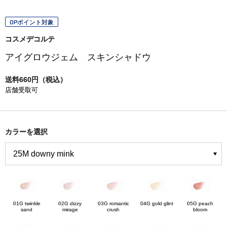
OPポイント対象
コスメデコルテ
アイグロウジェム スキンシャドウ
送料660円（税込）
店舗受取可
カラーを選択
01G twinkle
02G dizzy
03G romantic
04G gold glint
05G peach
sand
mirage
crush
bloom