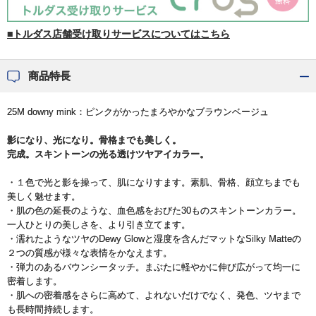
■トルダス店舗受け取りサービスについてはこちら
商品特長
25M downy mink：ピンクがかったまろやかなブラウンベージュ
影になり、光になり。骨格までも美しく。
完成。スキントーンの光る透けツヤアイカラー。
・１色で光と影を操って、肌になりすます。素肌、骨格、顔立ちまでも
美しく魅せます。
・肌の色の延長のような、血色感をおびた30ものスキントーンカラー。
一人ひとりの美しさを、より引き立てます。
・濡れたようなツヤのDewy Glowと湿度を含んだマットなSilky Matteの
２つの質感が様々な表情をかなえます。
・弾力のあるバウンシータッチ。まぶたに軽やかに伸び広がって均一に
密着します。
・肌への密着感をさらに高めて、よれないだけでなく、発色、ツヤまで
も長時間持続します。