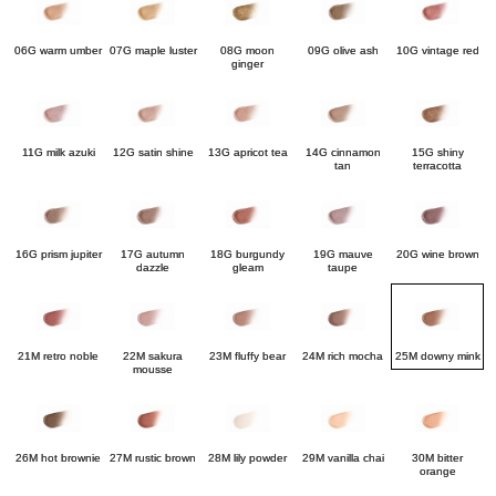
06G warm umber
07G maple luster
08G moon
09G olive ash
10G vintage red
ginger
11G milk azuki
12G satin shine
13G apricot tea
14G cinnamon
15G shiny
tan
terracotta
16G prism jupiter
17G autumn
18G burgundy
19G mauve
20G wine brown
dazzle
gleam
taupe
21M retro noble
22M sakura
23M fluffy bear
24M rich mocha
25M downy mink
mousse
26M hot brownie
27M rustic brown
28M lily powder
29M vanilla chai
30M bitter
orange