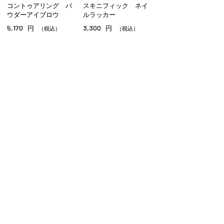
コントゥアリング パ
スキニフィック ネイ
ウダーアイブロウ
ルラッカー
5,170
3,300
円
円
（税込）
（税込）
ご利用ガイド
よくあるご質問
お問い合わせ
オンラインショッピングに関する電話でのお問い合わせ
0120-185-550
受付時間 10:00〜18:00（休業日を除く）
小田急百貨店オンラインショッピング
プライバシーポリシー
特定商取引法に基づく表示