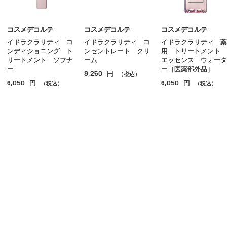
コスメデコルテ
コスメデコルテ
コスメデコルテ
イドラクラリティ コ
イドラクラリティ コ
イドラクラリティ 薬
ンディショニング ト
ンセントレート クリ
用 トリートメント
リートメント ソフナ
ーム
エッセンス ウォータ
ー
ー［医薬部外品］
8,250
円
（税込）
6,050
6,050
円
円
（税込）
（税込）
ご利用ガイド
よくあるご質問
お問い合わせ
オンラインショッピングに関する電話でのお問い合わせ
0120-185-550
受付時間 10:00〜18:00（休業日を除く）