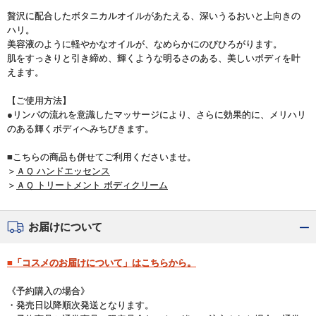
贅沢に配合したボタニカルオイルがあたえる、深いうるおいと上向きの
ハリ。
美容液のように軽やかなオイルが、なめらかにのびひろがります。
肌をすっきりと引き締め、輝くような明るさのある、美しいボディを叶
えます。
【ご使用方法】
●リンパの流れを意識したマッサージにより、さらに効果的に、メリハリ
のある輝くボディへみちびきます。
■こちらの商品も併せてご利用くださいませ。
＞
ＡＱ ハンドエッセンス
＞
ＡＱ トリートメント ボディクリーム
お届けについて
■「コスメのお届けについて」はこちらから。
《予約購入の場合》
・発売日以降順次発送となります。