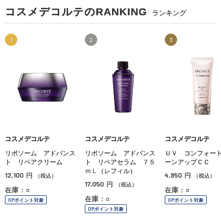
コスメデコルテのRANKING
ランキング
1
2
3
コスメデコルテ
コスメデコルテ
コスメデコルテ
リポソーム アドバンス
リポソーム アドバンス
ＵＶ コンフォー
ト リペアクリーム
ト リペアセラム ７５
ーンアップＣＣ
ｍＬ（レフィル）
12,100
4,950
円
円
（税込）
（税込）
17,050
円
（税込）
在庫：○
在庫：○
在庫：○
OPポイント対象
OPポイント対象
OPポイント対象