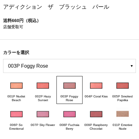
アディクション ザ ブラッシュ パール
送料660円（税込）
店舗受取可
カラーを選択
001P Nudist
002P Hazy
003P Foggy
004P Coral Kiss
005P Smoked
Beach
Sunset
Rose
Paprika
006P So
007P Sky Flower
008P Fuchsia
009P Raspberry
011P Emotive
Emotional
Berry
Chocolat
Nude