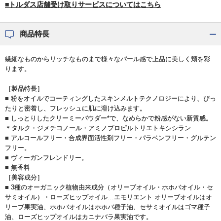
■トルダス店舗受け取りサービスについてはこちら
商品特長
繊細なものからリッチなものまで様々なパール感で上品に美しく頬を彩
ります。
［製品特長］
■ 粉をオイルでコーティングしたスキンメルトテクノロジーにより、ぴっ
たりと密着し、フレッシュに肌に溶け込みます。
■ しっとりしたクリーミーパウダー*で、なめらかで粉感がない新質感。
＊タルク・ジメチコノール・アミノプロピルトリエトキシシラン
■ アルコールフリー・合成界面活性剤フリー・パラベンフリー・グルテン
フリー。
■ ヴィーガンフレンドリー。
■ 無香料
［美容成分］
■ 3種のオーガニック植物由来成分（オリーブオイル・ホホバオイル・セ
サミオイル）・ローズヒップオイル…エモリエント オリーブオイルはオ
リーブ果実油、ホホバオイルはホホバ種子油、セサミオイルはゴマ種子
油、ローズヒップオイルはカニナバラ果実油です。