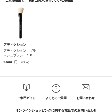
この商品と一緒に
購入されている商品
アイライナー
アイブロウ
マスカラ
リップ
グロス
アディクション
アディクション ブラ
チーク
ッシュブラシ １０
6,600
円
シェーディング・ハイライト
（税込）
ネイル
その他のメイクアップ
ご利用ガイド
よくあるご質問
お問い合わせ
オンラインショッピングに関する電話でのお問い合わせ