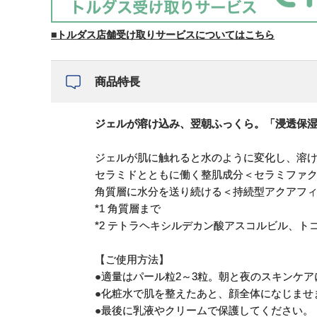
■トルダス店舗受け取りサービスについてはこちら
商品特長
ジェルが溶け込み、翌朝ふっくら。「浸透保
ジェルが肌に触れると水のように変化し、溶け
セラミドとともに働く整肌成分＜セラミファク
角質層に水分を送り続ける＜持続型アクアフ
*1 角質層まで
*2 テトラヘキシルデカン酸アスコルビル、ト
【ご使用方法】
●適量はパール粒2～3粒。朝と夜のスキンケ
●化粧水で肌を整えたあと、顔全体になじませ
●最後に乳液やクリームで保護してください。