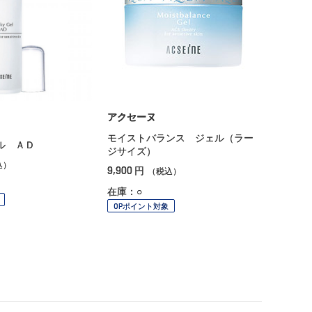
アクセーヌ
モイストバランス ジェル（ラー
ル ＡＤ
ジサイズ）
込）
9,900
円
（税込）
在庫：○
OPポイント対象