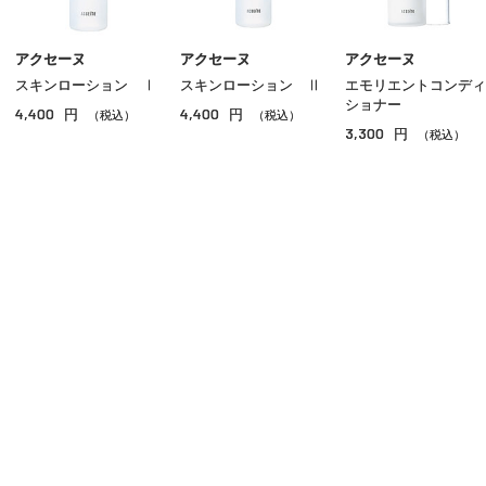
クリーム
美容液
アクセーヌ
アクセーヌ
アクセーヌ
スキンローション Ⅰ
スキンローション Ⅱ
エモリエントコンディ
オイル
ショナー
4,400
4,400
円
円
（税込）
（税込）
3,300
円
アイケア
（税込）
リップケア
サンケア
スペシャルケア
ご利用ガイド
よくあるご質問
お問い合わせ
その他のスキンケア
オンラインショッピングに関する電話でのお問い合わせ
0120-185-550
受付時間 10:00〜18:00（休業日を除く）