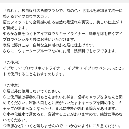
「流れ」。独自設計の角型ブラシで、眉の色・毛流れを細部まで均一に
整えるアイブロウマスカラ。
眉にフィットして空気感のある自然な毛流れを実現し、美しい仕上がり
が持続します。
柔らかな影をつくるアイブロウリキッドライナー、繊細な線を描くアイ
ブロウペンシルと共にお使いいただけます。
表情に溶けこみ、自然な立体感のある眉に仕上げます。
さらに、ウォータープルーフなのにお湯＋洗顔料でもオフできます。
〈ご使用〉
イプサ アイブロウリキッドライナー、イプサ アイブロウペンシルとセッ
トで使用することをおすすめします。
〈ご注意〉
◇眉以外に使用しないでください。
◇ご使用後は容器の口もとをきれいに拭き、必ずキャップをきちんと閉
めてください。容器の口もとに液がついたままキャップを閉めると、キ
ャップが閉まらなくなったり、まれに中栓が外れる場合があります。
◇水や化粧水で薄めると、変質することがありますので、絶対に薄めな
いでください。
◇衣服などにつくと落ちませんので、つかないようにご注意ください。