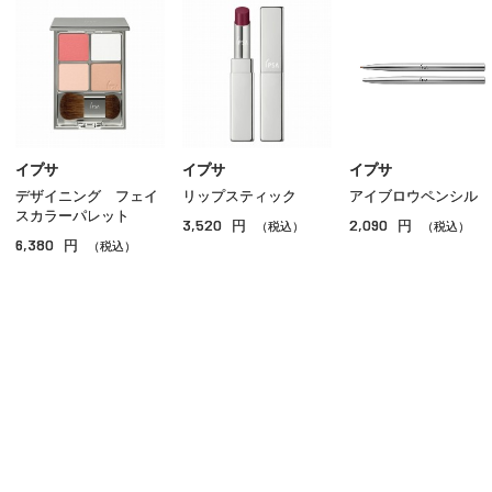
アイブロウ
マスカラ
リップ
グロス
イプサ
イプサ
イプサ
デザイニング フェイ
リップスティック
アイブロウペンシル
チーク
スカラーパレット
3,520
2,090
円
円
（税込）
（税込）
6,380
円
シェーディング・ハイライト
（税込）
ネイル
その他のメイクアップ
ご利用ガイド
よくあるご質問
お問い合わせ
オンラインショッピングに関する電話でのお問い合わせ