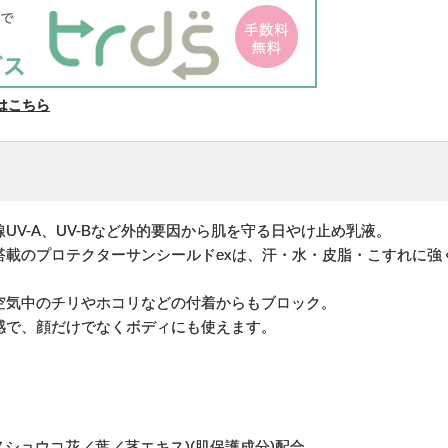
はこちら
UV-A、UV-Bなど外的要因から肌を守る日やけ止め乳液。
搭載のプロテクターサンシールドexは、汗・水・皮脂・こすれに強
。
空気中のチリやホコリなどの付着からもブロック。
感で、顔だけでなくボディにも使えます。
。
ノショウコ花／葉／茎エキス)(肌保護成分)配合