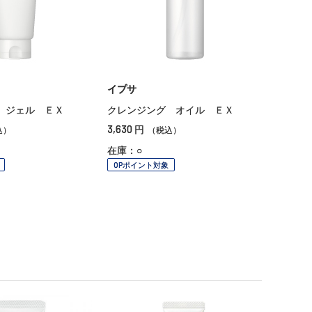
イプサ
 ジェル ＥＸ
クレンジング オイル ＥＸ
3,630
円
込）
（税込）
在庫：○
OPポイント対象