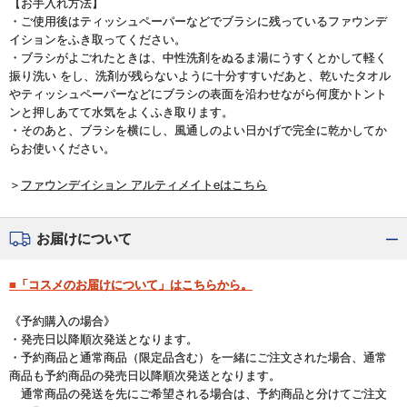
【お手入れ方法】
・ご使用後はティッシュペーパーなどでブラシに残っているファウンデ
イションをふき取ってください。
・ブラシがよごれたときは、中性洗剤をぬるま湯にうすくとかして軽く
振り洗い をし、洗剤が残らないように十分すすいだあと、乾いたタオル
やティッシュペーパーなどにブラシの表面を沿わせながら何度かトント
ンと押しあてて水気をよくふき取ります。
・そのあと、ブラシを横にし、風通しのよい日かげで完全に乾かしてか
らお使いください。
＞
ファウンデイション アルティメイトeはこちら
お届けについて
■「コスメのお届けについて」はこちらから。
《予約購入の場合》
・発売日以降順次発送となります。
・予約商品と通常商品（限定品含む）を一緒にご注文された場合、通常
商品も予約商品の発売日以降順次発送となります。
通常商品の発送を先にご希望される場合は、予約商品と分けてご注文