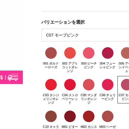
バリエーションを選択
S01 ボルド
S02 アプリ
S03 ピーチ
S04 フュー
S05 
ーローズ
コットオレ
ピンク
シャピンク
ンドベ
ンジ
ュ
C03 タンジ
C04 ストロ
C05 マンダ
C06 チェリ
C07 
ェリンオレ
ベリーレッ
リンオレン
ーピンク
ピン
ンジ
ド
ジ
C10 キャラ
M01 ビター
M02 カシス
M03 ヘーゼ