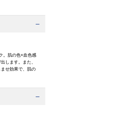
ク。肌の色×血色感
び出します。また、
じませ効果で、肌の