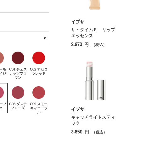
イプサ
ザ・タイムＲ リップ
エッセンス
2,970
円
（税込）
アーモ
C01 チェス
C02 アセロ
イジ
ナッツブラ
ラレッド
ウン
モーブ
C08 ダステ
C09 スモー
ク
ィローズ
キィコーラ
イプサ
ル
キャッチライトスティ
ック
3,850
円
（税込）